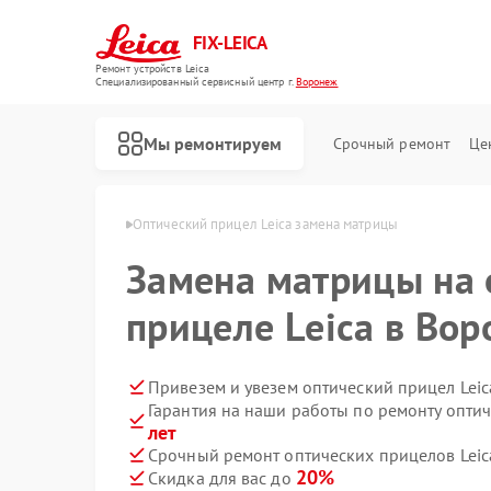
FIX-LEICA
Ремонт устройств Leica
Специализированный cервисный центр г.
Воронеж
Мы ремонтируем
Срочный ремонт
Це
ов Leica в Воронеже
Оптический прицел Leica замена матрицы
Замена матрицы на 
прицеле Leica в Во
Ремонт цифровых биноклей Leica
Ремонт оптических нивелиров Leica
Привезем и увезем оптический прицел Leic
Гарантия на наши работы по ремонту опти
лет
Срочный ремонт оптических прицелов Leica
20%
Скидка для вас до