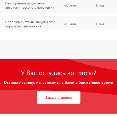
Неисправность системы
60 мин
1 год
автоматического отключения
Поломка системы защиты от
60 мин
1 год
короткого замыкания
Повреждение системы защиты от
60 мин
1 год
перегрева
Неисправность системы защиты от
60 мин
1 год
перенапряжения
У Вас остались вопросы?
Неисправность системы защиты от
60 мин
1 год
Оставьте заявку, мы свяжемся с Вами в ближайшее время
замыкания
Неисправность системы защиты от
Заказать звонок
60 мин
1 год
перегрева
Поломка системы защиты от