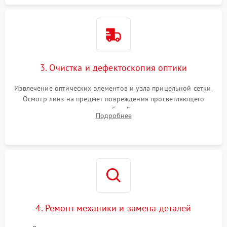
3. Очистка и дефектоскопия оптики
Извлечение оптических элементов и узла прицельной сетки.
Осмотр линз на предмет повреждения просветляющего
покрытия или появления грибка. Бережная очистка стекол
Подробнее
спецрастворами. Проверка целостности гравированной
сетки и модуля ее подсветки.
4. Ремонт механики и замена деталей