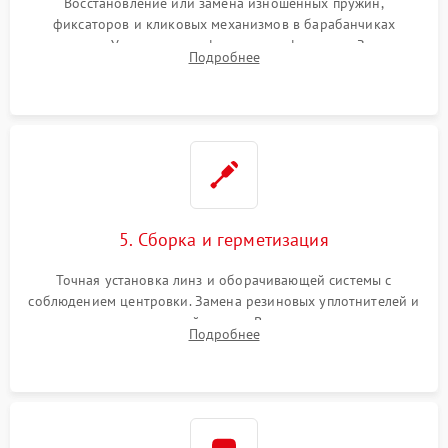
Восстановление или замена изношенных пружин,
фиксаторов и кликовых механизмов в барабанчиках
поправок. Устранение люфтов в трансфокаторе. Замена
Подробнее
поврежденных линз, разбитой сетки или восстановление
контактов в цепи подсветки прицельной марки.
5. Сборка и герметизация
Точная установка линз и оборачивающей системы с
соблюдением центровки. Замена резиновых уплотнителей и
нанесение влагозащитной смазки. Вакуумирование корпуса
Подробнее
и заполнение его осушенным азотом или аргоном для
защиты линз от внутреннего запотевания.