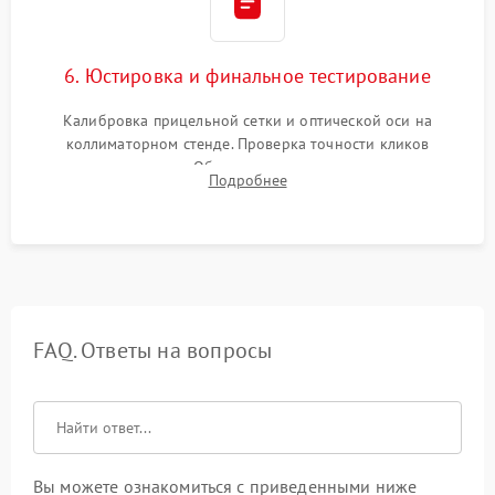
6. Юстировка и финальное тестирование
Калибровка прицельной сетки и оптической оси на
коллиматорном стенде. Проверка точности кликов
механизма поправок. Обязательное испытание прицела на
Подробнее
ударном стенде для проверки устойчивости к отдаче и
гарантии сохранения точки пристрелки.
FAQ. Ответы на вопросы
Вы можете ознакомиться с приведенными ниже