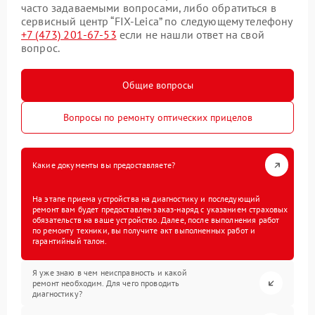
часто задаваемыми вопросами, либо обратиться в
сервисный центр “FIX-Leica” по следующему телефону
+7 (473) 201-67-53
если не нашли ответ на свой
вопрос.
Общие вопросы
Вопросы по ремонту оптических прицелов
Какие документы вы предоставляете?
На этапе приема устройства на диагностику и последующий
ремонт вам будет предоставлен заказ-наряд с указанием страховых
обязательств на ваше устройство. Далее, после выполнения работ
по ремонту техники, вы получите акт выполненных работ и
гарантийный талон.
Я уже знаю в чем неисправность и какой
ремонт необходим. Для чего проводить
диагностику?