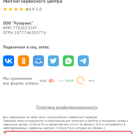
Рейтинг сервисного центра
4.9-5.0
ООО "Русервис"
ИНН 7702633247
ОГРН 1077746335776
Поделиться в соц. сетях:
Мы принимаем
все формы оплаты
Политика конфиденциальности
Вся информация на сайте носит исключительно справочный характер.
Товарные знаки используются исключительно для описания устройств, в отношении которых
сервисные центры vrn.leica-fix.ru предоставляют услуги по ремонту. Услуги оказываются в
неавторизованных сервисных центрах vrn.leica-fix.ru, которые не связаны с
правообладателями товарных знаков или их официальными представителями.