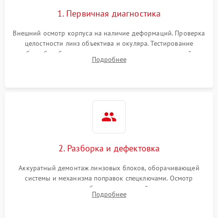
1. Первичная диагностика
Внешний осмотр корпуса на наличие деформаций. Проверка
целостности линз объектива и окуляра. Тестирование
работы барабанчиков ввода поправок, кольца отстройки
Подробнее
параллакса и зума. Выявление сколов, внутренних
загрязнений и нарушений герметичности.
2. Разборка и дефектовка
Аккуратный демонтаж линзовых блоков, оборачивающей
системы и механизма поправок спецключами. Осмотр
внутренних резьбовых соединений, пружин и
Подробнее
уплотнительных колец. Поиск причин люфта, смещения
точки попадания или заклинивания подвижных частей.