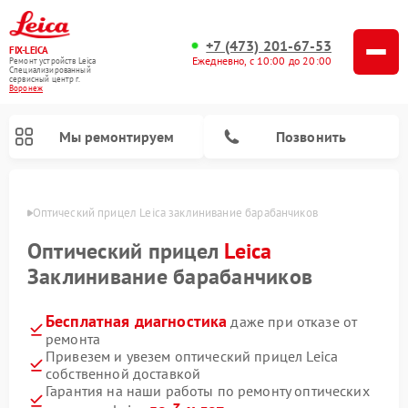
+7 (473) 201-67-53
FIX-LEICA
Ежедневно, с 10:00 до 20:00
Ремонт устройств Leica
Специализированный
cервисный центр г.
Воронеж
Мы ремонтируем
Позвонить
онеже
Оптический прицел Leica заклинивание барабанчиков
Оптический прицел
Leica
Заклинивание барабанчиков
Бесплатная диагностика
даже при отказе от
Ремонт цифровых биноклей Leica
Ремонт оптических нивелиров Leica
ремонта
Привезем и увезем оптический прицел Leica
собственной доставкой
Гарантия на наши работы по ремонту оптических