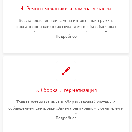
4. Ремонт механики и замена деталей
Восстановление или замена изношенных пружин,
фиксаторов и кликовых механизмов в барабанчиках
поправок. Устранение люфтов в трансфокаторе. Замена
Подробнее
поврежденных линз, разбитой сетки или восстановление
контактов в цепи подсветки прицельной марки.
5. Сборка и герметизация
Точная установка линз и оборачивающей системы с
соблюдением центровки. Замена резиновых уплотнителей и
нанесение влагозащитной смазки. Вакуумирование корпуса
Подробнее
и заполнение его осушенным азотом или аргоном для
защиты линз от внутреннего запотевания.