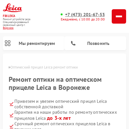
+7 (473) 201-67-53
FIX-LEICA
Ежедневно, с 10:00 до 20:00
Ремонт устройств Leica
Специализированный
cервисный центр г.
Воронеж
Мы ремонтируем
Позвонить
онеже
Оптический прицел Leica ремонт оптики
Ремонт оптики на оптическом
прицеле Leica в Воронеже
Привезем и увезем оптический прицел Leica
Ремонт цифровых биноклей Leica
Ремонт оптических нивелиров Leica
собственной доставкой
Гарантия на наши работы по ремонту оптических
до 3-х лет
прицелов Leica
Срочный ремонт оптических прицелов Leica в