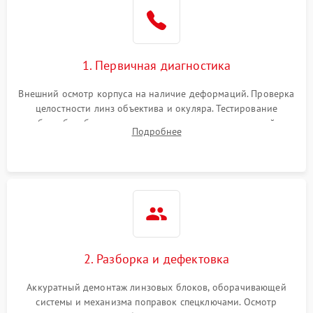
1. Первичная диагностика
Внешний осмотр корпуса на наличие деформаций. Проверка
целостности линз объектива и окуляра. Тестирование
работы барабанчиков ввода поправок, кольца отстройки
Подробнее
параллакса и зума. Выявление сколов, внутренних
загрязнений и нарушений герметичности.
2. Разборка и дефектовка
Аккуратный демонтаж линзовых блоков, оборачивающей
системы и механизма поправок спецключами. Осмотр