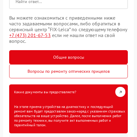
Вы можете ознакомиться с приведенными ниже
часто задаваемыми вопросами, либо обратиться в
сервисный центр “FIX-Leica” по следующему телефону
+7 (473) 201-67-53
если не нашли ответ на свой
вопрос.
Общие вопросы
Вопросы по ремонту оптических прицелов
Какие документы вы предоставляете?
На этапе приема устройства на диагностику и последующий
ремонт вам будет предоставлен заказ-наряд с указанием страховых
обязательств на ваше устройство. Далее, после выполнения работ
по ремонту техники, вы получите акт выполненных работ и
гарантийный талон.