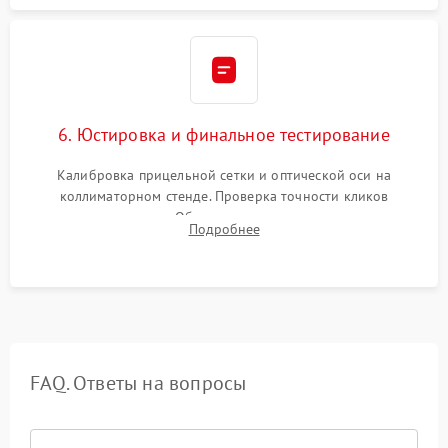
6. Юстировка и финальное тестирование
Калибровка прицельной сетки и оптической оси на
коллиматорном стенде. Проверка точности кликов
механизма поправок. Обязательное испытание прицела на
Подробнее
ударном стенде для проверки устойчивости к отдаче и
гарантии сохранения точки пристрелки.
FAQ. Ответы на вопросы