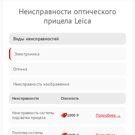
Неисправности оптического
прицела Leica
Виды неисправностей
Электроника
Оптика
Неисправность изображения
Неисправности
Стоимость
Механические повреждения
Неисправность системы
Неисправность фокусировки и оптики
1000 ₽
Подробнее →
подсветки прицела
Неисправность подсветки и электроники
Поломка системы