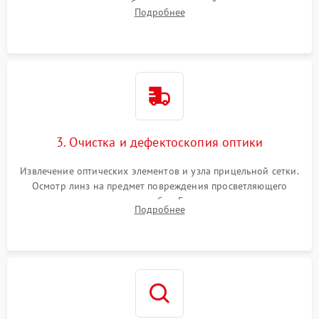
внутренних резьбовых соединений, пружин и
Подробнее
уплотнительных колец. Поиск причин люфта, смещения
точки попадания или заклинивания подвижных частей.
3. Очистка и дефектоскопия оптики
Извлечение оптических элементов и узла прицельной сетки.
Осмотр линз на предмет повреждения просветляющего
покрытия или появления грибка. Бережная очистка стекол
Подробнее
спецрастворами. Проверка целостности гравированной
сетки и модуля ее подсветки.