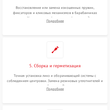
Восстановление или замена изношенных пружин,
фиксаторов и кликовых механизмов в барабанчиках
поправок. Устранение люфтов в трансфокаторе. Замена
Подробнее
поврежденных линз, разбитой сетки или восстановление
контактов в цепи подсветки прицельной марки.
5. Сборка и герметизация
Точная установка линз и оборачивающей системы с
соблюдением центровки. Замена резиновых уплотнителей и
нанесение влагозащитной смазки. Вакуумирование корпуса
Подробнее
и заполнение его осушенным азотом или аргоном для
защиты линз от внутреннего запотевания.