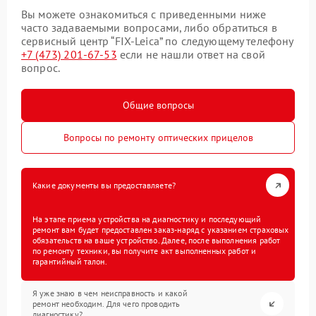
Вы можете ознакомиться с приведенными ниже
часто задаваемыми вопросами, либо обратиться в
сервисный центр “FIX-Leica” по следующему телефону
+7 (473) 201-67-53
если не нашли ответ на свой
вопрос.
Общие вопросы
Вопросы по ремонту оптических прицелов
Какие документы вы предоставляете?
На этапе приема устройства на диагностику и последующий
ремонт вам будет предоставлен заказ-наряд с указанием страховых
обязательств на ваше устройство. Далее, после выполнения работ
по ремонту техники, вы получите акт выполненных работ и
гарантийный талон.
Я уже знаю в чем неисправность и какой
ремонт необходим. Для чего проводить
диагностику?