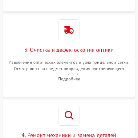
точки попадания или заклинивания подвижных частей.
3. Очистка и дефектоскопия оптики
Извлечение оптических элементов и узла прицельной сетки.
Осмотр линз на предмет повреждения просветляющего
покрытия или появления грибка. Бережная очистка стекол
Подробнее
спецрастворами. Проверка целостности гравированной
сетки и модуля ее подсветки.
4. Ремонт механики и замена деталей