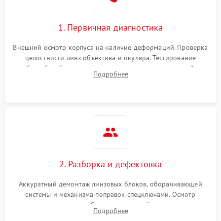
1. Первичная диагностика
Внешний осмотр корпуса на наличие деформаций. Проверка
целостности линз объектива и окуляра. Тестирование
работы барабанчиков ввода поправок, кольца отстройки
Подробнее
параллакса и зума. Выявление сколов, внутренних
загрязнений и нарушений герметичности.
2. Разборка и дефектовка
Аккуратный демонтаж линзовых блоков, оборачивающей
системы и механизма поправок спецключами. Осмотр
внутренних резьбовых соединений, пружин и
Подробнее
уплотнительных колец. Поиск причин люфта, смещения