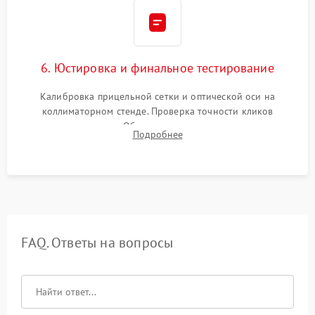
6. Юстировка и финальное тестирование
Калибровка прицельной сетки и оптической оси на
коллиматорном стенде. Проверка точности кликов
механизма поправок. Обязательное испытание прицела на
Подробнее
ударном стенде для проверки устойчивости к отдаче и
гарантии сохранения точки пристрелки.
FAQ. Ответы на вопросы