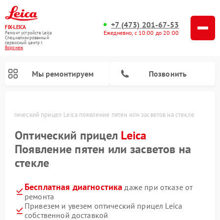
+7 (473) 201-67-53
FIX-LEICA
Ежедневно, с 10:00 до 20:00
Ремонт устройств Leica
Специализированный
cервисный центр г.
Воронеж
Мы ремонтируем
Позвонить
е
Оптический прицел Leica появление пятен или засветов на стекле
Оптический прицел
Leica
Появление пятен или засветов на
стекле
Ремонт цифровых биноклей Leica
Ремонт оптических нивелиров Leica
Бесплатная диагностика
даже при отказе от
ремонта
Привезем и увезем оптический прицел Leica
собственной доставкой