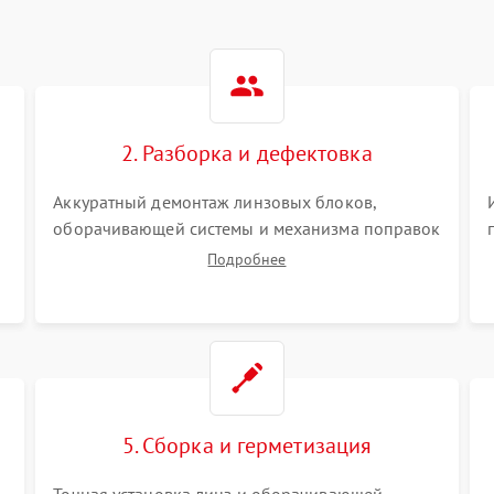
2. Разборка и дефектовка
Аккуратный демонтаж линзовых блоков,
оборачивающей системы и механизма поправок
спецключами. Осмотр внутренних резьбовых
Подробнее
соединений, пружин и уплотнительных колец.
,
Поиск причин люфта, смещения точки
попадания или заклинивания подвижных
частей.
5. Сборка и герметизация