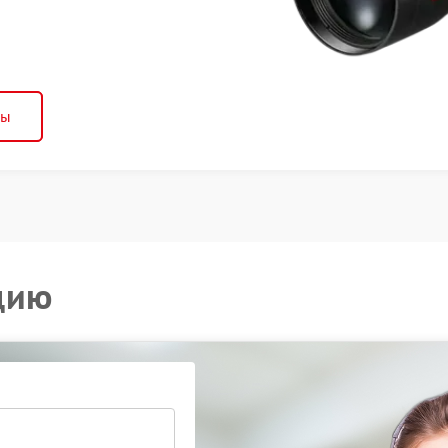
ны
цию