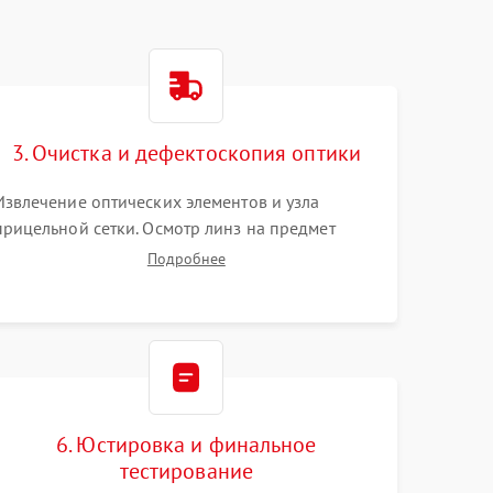
3. Очистка и дефектоскопия оптики
Извлечение оптических элементов и узла
прицельной сетки. Осмотр линз на предмет
повреждения просветляющего покрытия или
Подробнее
появления грибка. Бережная очистка стекол
спецрастворами. Проверка целостности
гравированной сетки и модуля ее подсветки.
6. Юстировка и финальное
тестирование