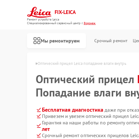
FIX-LEICA
Ремонт устройств Leica
Специализированный cервисный центр г.
Воронеж
Мы ремонтируем
Срочный ремонт
Це
ов Leica в Воронеже
Оптический прицел Leica попадание влаги внутрь
Оптический прицел
Попадание влаги вн
Ремонт цифровых биноклей Leica
Ремонт оптических нивелиров Leica
Бесплатная диагностика
даже при отказ
Привезем и увезем оптический прицел Leic
Гарантия на наши работы по ремонту опти
лет
Срочный ремонт оптических прицелов Leica