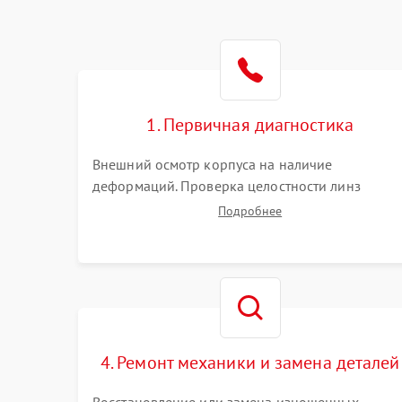
1. Первичная диагностика
Внешний осмотр корпуса на наличие
деформаций. Проверка целостности линз
объектива и окуляра. Тестирование работы
Подробнее
барабанчиков ввода поправок, кольца
отстройки параллакса и зума. Выявление сколов
внутренних загрязнений и нарушений
герметичности.
4. Ремонт механики и замена деталей