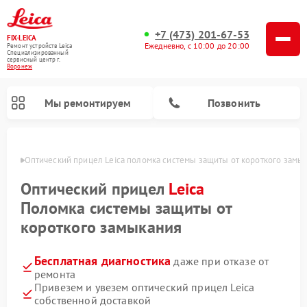
+7 (473) 201-67-53
FIX-LEICA
Ежедневно, с 10:00 до 20:00
Ремонт устройств Leica
Специализированный
cервисный центр г.
Воронеж
Мы ремонтируем
Позвонить
онеже
Оптический прицел Leica поломка системы защиты от короткого замы
Оптический прицел
Leica
Поломка системы защиты от
короткого замыкания
Ремонт цифровых биноклей Leica
Ремонт оптических нивелиров Leica
Бесплатная диагностика
даже при отказе от
ремонта
Привезем и увезем оптический прицел Leica
собственной доставкой