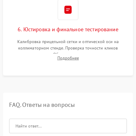
6. Юстировка и финальное тестирование
Калибровка прицельной сетки и оптической оси на
коллиматорном стенде. Проверка точности кликов
механизма поправок. Обязательное испытание прицела на
Подробнее
ударном стенде для проверки устойчивости к отдаче и
гарантии сохранения точки пристрелки.
FAQ. Ответы на вопросы