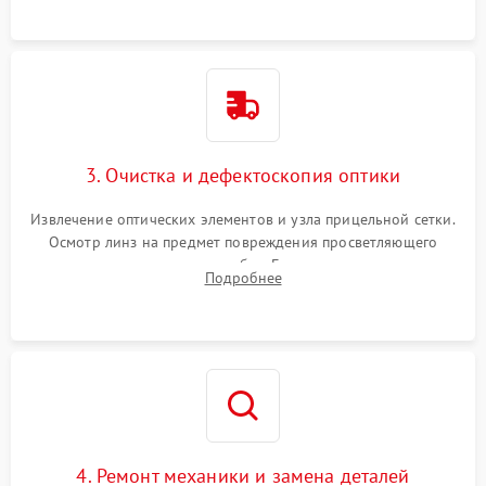
точки попадания или заклинивания подвижных частей.
3. Очистка и дефектоскопия оптики
Извлечение оптических элементов и узла прицельной сетки.
Осмотр линз на предмет повреждения просветляющего
покрытия или появления грибка. Бережная очистка стекол
Подробнее
спецрастворами. Проверка целостности гравированной
сетки и модуля ее подсветки.
4. Ремонт механики и замена деталей