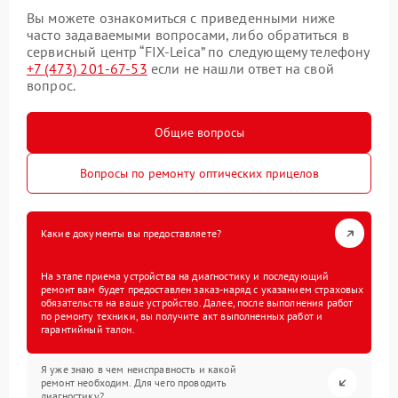
Вы можете ознакомиться с приведенными ниже
часто задаваемыми вопросами, либо обратиться в
сервисный центр “FIX-Leica” по следующему телефону
+7 (473) 201-67-53
если не нашли ответ на свой
вопрос.
Общие вопросы
Вопросы по ремонту оптических прицелов
Какие документы вы предоставляете?
На этапе приема устройства на диагностику и последующий
ремонт вам будет предоставлен заказ-наряд с указанием страховых
обязательств на ваше устройство. Далее, после выполнения работ
по ремонту техники, вы получите акт выполненных работ и
гарантийный талон.
Я уже знаю в чем неисправность и какой
ремонт необходим. Для чего проводить
диагностику?