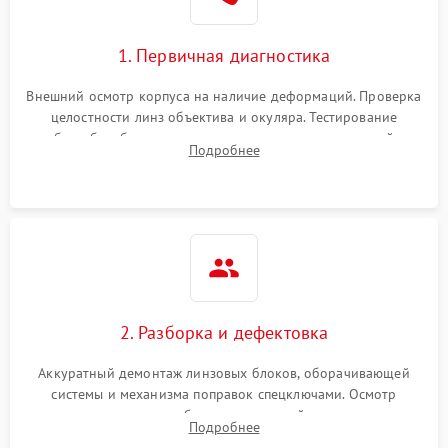
1. Первичная диагностика
Внешний осмотр корпуса на наличие деформаций. Проверка
целостности линз объектива и окуляра. Тестирование
работы барабанчиков ввода поправок, кольца отстройки
Подробнее
параллакса и зума. Выявление сколов, внутренних
загрязнений и нарушений герметичности.
2. Разборка и дефектовка
Аккуратный демонтаж линзовых блоков, оборачивающей
системы и механизма поправок спецключами. Осмотр
внутренних резьбовых соединений, пружин и
Подробнее
уплотнительных колец. Поиск причин люфта, смещения