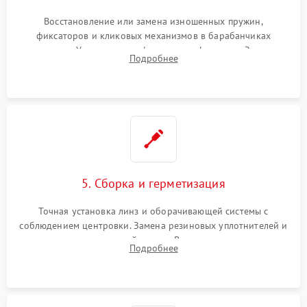
Восстановление или замена изношенных пружин,
фиксаторов и кликовых механизмов в барабанчиках
поправок. Устранение люфтов в трансфокаторе. Замена
Подробнее
поврежденных линз, разбитой сетки или восстановление
контактов в цепи подсветки прицельной марки.
5. Сборка и герметизация
Точная установка линз и оборачивающей системы с
соблюдением центровки. Замена резиновых уплотнителей и
нанесение влагозащитной смазки. Вакуумирование корпуса
Подробнее
и заполнение его осушенным азотом или аргоном для
защиты линз от внутреннего запотевания.