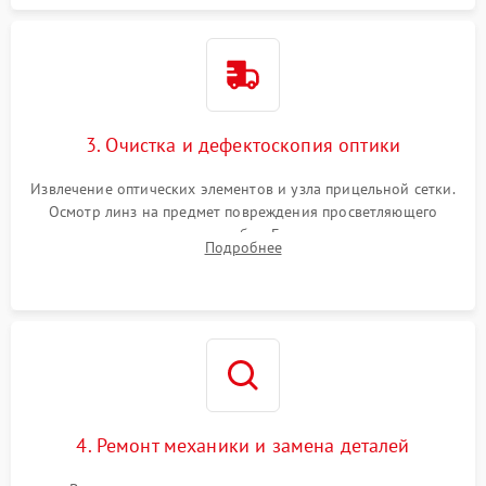
3. Очистка и дефектоскопия оптики
Извлечение оптических элементов и узла прицельной сетки.
Осмотр линз на предмет повреждения просветляющего
покрытия или появления грибка. Бережная очистка стекол
Подробнее
спецрастворами. Проверка целостности гравированной
сетки и модуля ее подсветки.
4. Ремонт механики и замена деталей