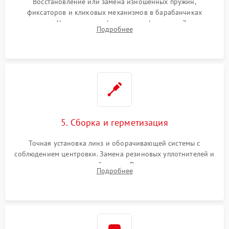
Восстановление или замена изношенных пружин,
фиксаторов и кликовых механизмов в барабанчиках
поправок. Устранение люфтов в трансфокаторе. Замена
Подробнее
поврежденных линз, разбитой сетки или восстановление
контактов в цепи подсветки прицельной марки.
5. Сборка и герметизация
Точная установка линз и оборачивающей системы с
соблюдением центровки. Замена резиновых уплотнителей и
нанесение влагозащитной смазки. Вакуумирование корпуса
Подробнее
и заполнение его осушенным азотом или аргоном для
защиты линз от внутреннего запотевания.