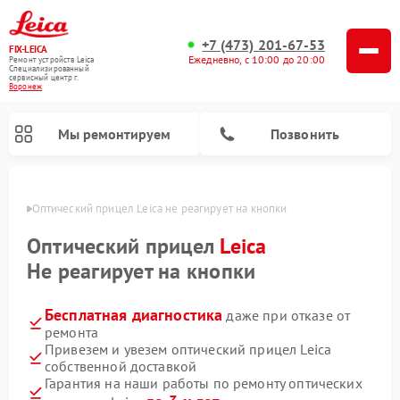
+7 (473) 201-67-53
FIX-LEICA
Ежедневно, с 10:00 до 20:00
Ремонт устройств Leica
Специализированный
cервисный центр г.
Воронеж
Мы ремонтируем
Позвонить
онеже
Оптический прицел Leica не реагирует на кнопки
Оптический прицел
Leica
Не реагирует на кнопки
Бесплатная диагностика
даже при отказе от
Ремонт цифровых биноклей Leica
Ремонт оптических нивелиров Leica
ремонта
Привезем и увезем оптический прицел Leica
собственной доставкой
Гарантия на наши работы по ремонту оптических