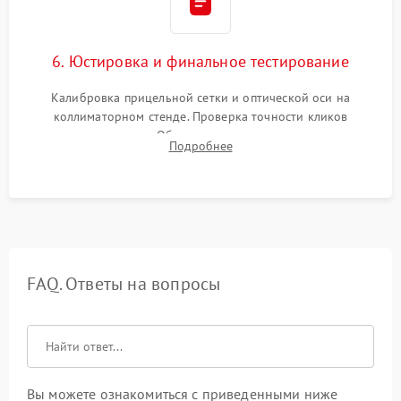
6. Юстировка и финальное тестирование
Калибровка прицельной сетки и оптической оси на
коллиматорном стенде. Проверка точности кликов
механизма поправок. Обязательное испытание прицела на
Подробнее
ударном стенде для проверки устойчивости к отдаче и
гарантии сохранения точки пристрелки.
FAQ. Ответы на вопросы
Вы можете ознакомиться с приведенными ниже