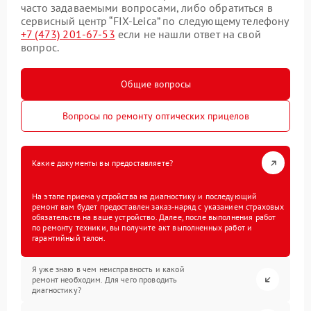
часто задаваемыми вопросами, либо обратиться в
сервисный центр “FIX-Leica” по следующему телефону
+7 (473) 201-67-53
если не нашли ответ на свой
вопрос.
Общие вопросы
Вопросы по ремонту оптических прицелов
Какие документы вы предоставляете?
На этапе приема устройства на диагностику и последующий
ремонт вам будет предоставлен заказ-наряд с указанием страховых
обязательств на ваше устройство. Далее, после выполнения работ
по ремонту техники, вы получите акт выполненных работ и
гарантийный талон.
Я уже знаю в чем неисправность и какой
ремонт необходим. Для чего проводить
диагностику?