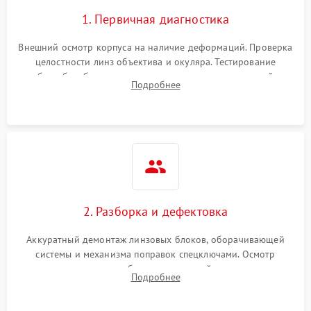
1. Первичная диагностика
Внешний осмотр корпуса на наличие деформаций. Проверка
целостности линз объектива и окуляра. Тестирование
работы барабанчиков ввода поправок, кольца отстройки
Подробнее
параллакса и зума. Выявление сколов, внутренних
загрязнений и нарушений герметичности.
2. Разборка и дефектовка
Аккуратный демонтаж линзовых блоков, оборачивающей
системы и механизма поправок спецключами. Осмотр
внутренних резьбовых соединений, пружин и
Подробнее
уплотнительных колец. Поиск причин люфта, смещения
точки попадания или заклинивания подвижных частей.