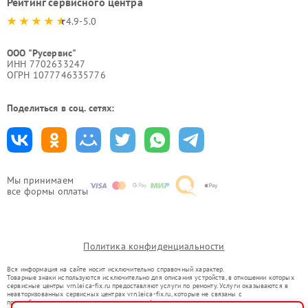
Рейтинг сервисного центра
4.9-5.0
ООО "Русервис"
ИНН 7702633247
ОГРН 1077746335776
Поделиться в соц. сетях:
Мы принимаем
все формы оплаты
Политика конфиденциальности
Вся информация на сайте носит исключительно справочный характер.
Товарные знаки используются исключительно для описания устройств, в отношении которых
сервисные центры vrn.leica-fix.ru предоставляют услуги по ремонту. Услуги оказываются в
неавторизованных сервисных центрах vrn.leica-fix.ru, которые не связаны с
правообладателями товарных знаков или их официальными представителями.