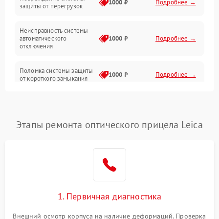
1000 ₽
Подробнее →
защиты от перегрузок
Электропитание
Неисправность системы
Механика
автоматического
1000 ₽
Подробнее →
отключения
Управление
Поломка системы защиты
1000 ₽
Подробнее →
от короткого замыкания
Корпус/Герметичность
Повреждение системы
Датчики
1000 ₽
Подробнее →
защиты от перегрева
Этапы ремонта оптического прицела Leica
Неисправность системы
защиты от
1000 ₽
Подробнее →
перенапряжения
Неисправность системы
1000 ₽
Подробнее →
защиты от замыкания
1. Первичная диагностика
Неисправность системы
1000 ₽
Подробнее →
защиты от перегрева
Внешний осмотр корпуса на наличие деформаций. Проверка