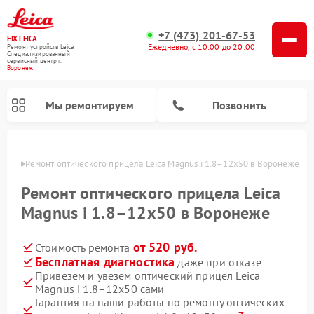
+7 (473) 201-67-53
FIX-LEICA
Ежедневно, с 10:00 до 20:00
Ремонт устройств Leica
Специализированный
cервисный центр г.
Воронеж
Мы ремонтируем
Позвонить
онеже
Ремонт оптического прицела Leica Magnus i 1.8–12x50 в Воронеже
Ремонт оптического прицела Leica
Magnus i 1.8–12x50 в Воронеже
от 520 руб.
Стоимость ремонта
Ремонт цифровых биноклей Leica
Ремонт оптических нивелиров Leica
Бесплатная диагностика
даже при отказе
Привезем и увезем оптический прицел Leica
Magnus i 1.8–12x50 сами
Гарантия на наши работы по ремонту оптических