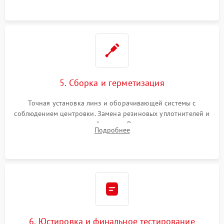
контактов в цепи подсветки прицельной марки.
5. Сборка и герметизация
Точная установка линз и оборачивающей системы с
соблюдением центровки. Замена резиновых уплотнителей и
нанесение влагозащитной смазки. Вакуумирование корпуса
Подробнее
и заполнение его осушенным азотом или аргоном для
защиты линз от внутреннего запотевания.
6. Юстировка и финальное тестирование