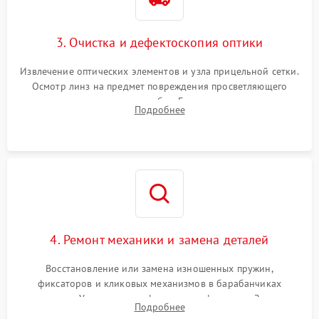
3. Очистка и дефектоскопия оптики
Извлечение оптических элементов и узла прицельной сетки.
Осмотр линз на предмет повреждения просветляющего
покрытия или появления грибка. Бережная очистка стекол
Подробнее
спецрастворами. Проверка целостности гравированной
сетки и модуля ее подсветки.
4. Ремонт механики и замена деталей
Восстановление или замена изношенных пружин,
фиксаторов и кликовых механизмов в барабанчиках
поправок. Устранение люфтов в трансфокаторе. Замена
Подробнее
поврежденных линз, разбитой сетки или восстановление