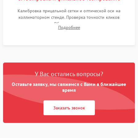
Калибровка прицельной сетки и оптической оси на
коллиматорном стенде. Проверка точности кликов
механизма поправок. Обязательное испытание прицела на
Подробнее
ударном стенде для проверки устойчивости к отдаче и
гарантии сохранения точки пристрелки.
У Вас остались вопросы?
Оставьте заявку, мы свяжемся с Вами в ближайшее
время
Заказать звонок