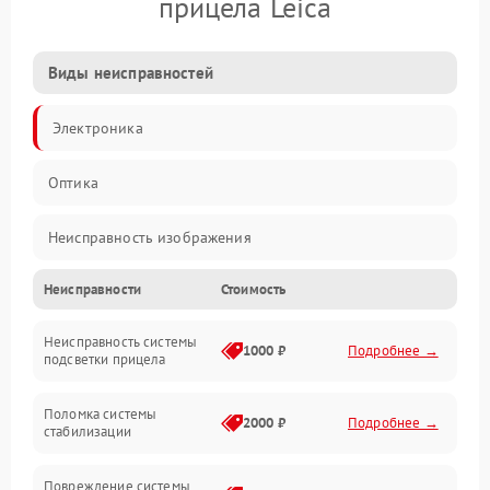
прицела Leica
Виды неисправностей
Электроника
Оптика
Неисправность изображения
Неисправности
Стоимость
Механические повреждения
Неисправность системы
Неисправность фокусировки и оптики
1000 ₽
Подробнее →
подсветки прицела
Неисправность подсветки и электроники
Поломка системы
2000 ₽
Подробнее →
стабилизации
Прочие неисправности
Повреждение системы