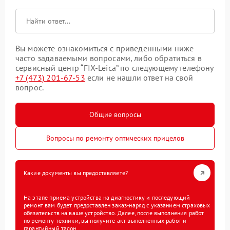
Вы можете ознакомиться с приведенными ниже
часто задаваемыми вопросами, либо обратиться в
сервисный центр “FIX-Leica” по следующему телефону
+7 (473) 201-67-53
если не нашли ответ на свой
вопрос.
Общие вопросы
Вопросы по ремонту оптических прицелов
Какие документы вы предоставляете?
На этапе приема устройства на диагностику и последующий
ремонт вам будет предоставлен заказ-наряд с указанием страховых
обязательств на ваше устройство. Далее, после выполнения работ
по ремонту техники, вы получите акт выполненных работ и
гарантийный талон.