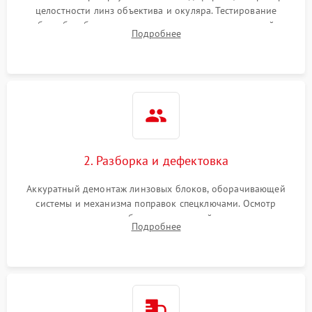
целостности линз объектива и окуляра. Тестирование
работы барабанчиков ввода поправок, кольца отстройки
Поломка системы защиты
Подробнее
1000 ₽
Подробнее →
параллакса и зума. Выявление сколов, внутренних
от перенапряжения
загрязнений и нарушений герметичности.
Поломка системы защиты
1000 ₽
Подробнее →
от замыкания
2. Разборка и дефектовка
Аккуратный демонтаж линзовых блоков, оборачивающей
системы и механизма поправок спецключами. Осмотр
внутренних резьбовых соединений, пружин и
Подробнее
уплотнительных колец. Поиск причин люфта, смещения
точки попадания или заклинивания подвижных частей.