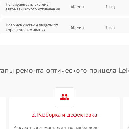
Неисправность системы
60 мин
1 год
автоматического отключения
Поломка системы защиты от
60 мин
1 год
короткого замыкания
Повреждение системы защиты от
60 мин
1 год
перегрева
Неисправность системы защиты от
тапы ремонта оптического прицела Lei
60 мин
1 год
перенапряжения
Неисправность системы защиты от
60 мин
1 год
замыкания
Неисправность системы защиты от
60 мин
1 год
перегрева
2. Разборка и дефектовка
Аккуратный демонтаж линзовых блоков,
Поломка системы защиты от