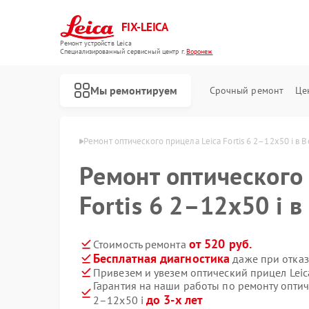
FIX-LEICA
Ремонт устройств Leica
Специализированный cервисный центр г.
Воронеж
Мы ремонтируем
Срочный ремонт
Це
ов Leica в Воронеже
Ремонт оптического прицела Leica Fortis 6 2–12x50 i в
Ремонт оптического 
Fortis 6 2–12x50 i 
Ремонт цифровых биноклей Leica
Ремонт оптических нивелиров Leica
от 520 руб.
Стоимость ремонта
Бесплатная диагностика
даже при отказ
Привезем и увезем оптический прицел Leica
Гарантия на наши работы по ремонту оптиче
до 3-х лет
2–12x50 i