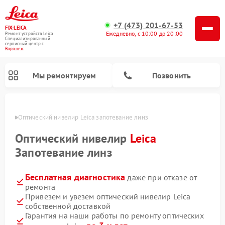
+7 (473) 201-67-53
FIX-LEICA
Ежедневно, с 10:00 до 20:00
Ремонт устройств Leica
Специализированный
cервисный центр г.
Воронеж
Мы ремонтируем
Позвонить
онеже
Оптический нивелир Leica запотевание линз
Оптический нивелир
Leica
Запотевание линз
Бесплатная диагностика
даже при отказе от
Ремонт цифровых биноклей Leica
Ремонт оптических прицелов Leica
ремонта
Привезем и увезем оптический нивелир Leica
собственной доставкой
Гарантия на наши работы по ремонту оптических