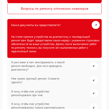
Вопросы по ремонту оптических нивелиров
Какие документы вы предоставляете?
На этапе приема устройства на диагностику и последующий
ремонт вам будет предоставлен заказ-наряд с указанием страховых
обязательств на ваше устройство. Далее, после выполнения работ
по ремонту техники, вы получите акт выполненных работ и
гарантийный талон.
Я уже знаю в чем неисправность и какой
ремонт необходим. Для чего проводить
диагностику?
Мне нужен срочный ремонт. Сможете
сделать?
Я хочу, чтобы мое устройство
ремонтировали при мне.
Я хочу, чтобы мое устройство
ремонтировалось только оригинальными