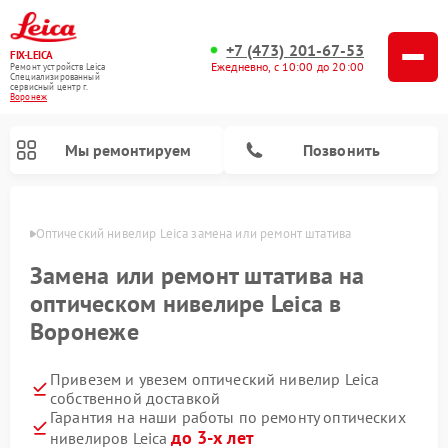
+7 (473) 201-67-53
FIX-LEICA
Ежедневно, с 10:00 до 20:00
Ремонт устройств Leica
Специализированный
cервисный центр г.
Воронеж
Мы ремонтируем
Позвонить
онеже
Оптический нивелир Leica замена или ремонт штатива
Замена или ремонт штатива на
оптическом нивелире Leica в
Воронеже
Ремонт цифровых биноклей Leica
Ремонт оптических прицелов Leica
Привезем и увезем оптический нивелир Leica
собственной доставкой
Гарантия на наши работы по ремонту оптических
до 3-х лет
нивелиров Leica