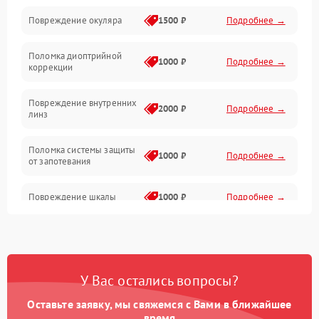
Повреждение окуляра
1500 ₽
Подробнее →
Электроника
Поломка диоптрийной
Аксессуары
1000 ₽
Подробнее →
коррекции
Повреждение внутренних
2000 ₽
Подробнее →
линз
Поломка системы защиты
1000 ₽
Подробнее →
от запотевания
Повреждение шкалы
1000 ₽
Подробнее →
Плохая видимость шкалы
1800 ₽
Подробнее →
Запотевание линз
3000 ₽
Подробнее →
У Вас остались вопросы?
Оставьте заявку, мы свяжемся с Вами в ближайшее
Царапины на линзах
2500 ₽
Подробнее →
время