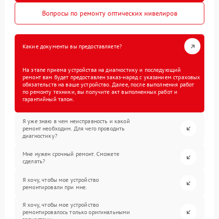
Вопросы по ремонту оптических нивелиров
Какие документы вы предоставляете?
На этапе приема устройства на диагностику и последующий
ремонт вам будет предоставлен заказ-наряд с указанием страховых
обязательств на ваше устройство. Далее, после выполнения работ
по ремонту техники, вы получите акт выполненных работ и
гарантийный талон.
Я уже знаю в чем неисправность и какой
ремонт необходим. Для чего проводить
диагностику?
Мне нужен срочный ремонт. Сможете
сделать?
Я хочу, чтобы мое устройство
ремонтировали при мне.
Я хочу, чтобы мое устройство
ремонтировалось только оригинальными