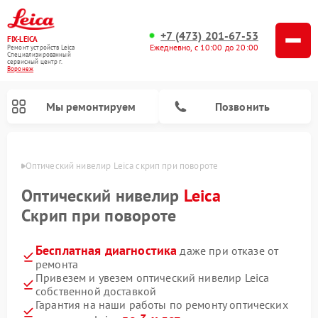
+7 (473) 201-67-53
FIX-LEICA
Ежедневно, с 10:00 до 20:00
Ремонт устройств Leica
Специализированный
cервисный центр г.
Воронеж
Мы ремонтируем
Позвонить
онеже
Оптический нивелир Leica скрип при повороте
Оптический нивелир
Leica
Скрип при повороте
Бесплатная диагностика
даже при отказе от
Ремонт цифровых биноклей Leica
Ремонт оптических прицелов Leica
ремонта
Привезем и увезем оптический нивелир Leica
собственной доставкой
Гарантия на наши работы по ремонту оптических