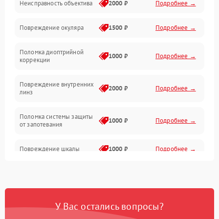
Неисправность объектива
2000 ₽
Подробнее →
Электропитание
Повреждение окуляра
1500 ₽
Подробнее →
Электроника
Поломка диоптрийной
Аксессуары
1000 ₽
Подробнее →
коррекции
Повреждение внутренних
2000 ₽
Подробнее →
линз
Поломка системы защиты
1000 ₽
Подробнее →
от запотевания
Повреждение шкалы
1000 ₽
Подробнее →
Плохая видимость шкалы
1800 ₽
Подробнее →
Запотевание линз
3000 ₽
Подробнее →
У Вас остались вопросы?