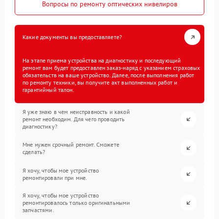
Вопросы по ремонту оптических нивелиров
Какие документы вы предоставляете?
На этапе приема устройства на диагностику и последующий
ремонт вам будет предоставлен заказ-наряд с указанием страховых
обязательств на ваше устройство. Далее, после выполнения работ
по ремонту техники, вы получите акт выполненных работ и
гарантийный талон.
Я уже знаю в чем неисправность и какой
ремонт необходим. Для чего проводить
диагностику?
Мне нужен срочный ремонт. Сможете
сделать?
Я хочу, чтобы мое устройство
ремонтировали при мне.
Я хочу, чтобы мое устройство
ремонтировалось только оригинальными
запчастями.