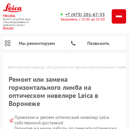
+7 (473) 201-67-53
FIX-LEICA
Ежедневно, с 10:00 до 20:00
Ремонт устройств Leica
Специализированный
cервисный центр г.
Воронеж
Мы ремонтируем
Позвонить
онеже
Оптический нивелир Leica ремонт или замена горизонтального лимба
Ремонт или замена
горизонтального лимба на
оптическом нивелире Leica в
Воронеже
Ремонт цифровых биноклей Leica
Ремонт оптических прицелов Leica
Привезем и увезем оптический нивелир Leica
собственной доставкой
Гарантия на наши работы по ремонту оптических