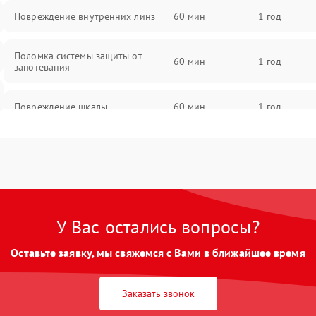
Повреждение внутренних линз
60 мин
1 год
Поломка системы защиты от
60 мин
1 год
запотевания
Повреждение шкалы
60 мин
1 год
Плохая видимость шкалы
75 мин
1 год
Запотевание линз
85 мин
1 год
У Вас остались вопросы?
Царапины на линзах
80 мин
1 год
Оставьте заявку, мы свяжемся с Вами в ближайшее время
Потеря резкости
75 мин
1 год
Заказать звонок
Искажение изображения
80 мин
1 год