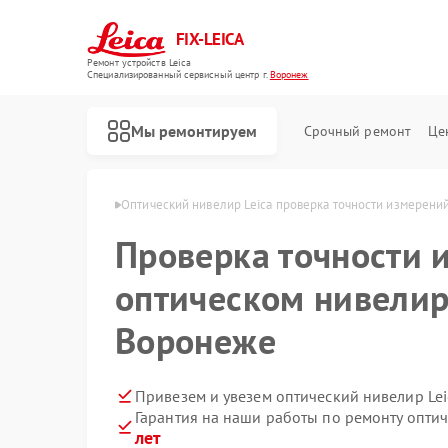
FIX-LEICA
Ремонт устройств Leica
Специализированный cервисный центр г.
Воронеж
Мы ремонтируем
Срочный ремонт
Це
ов Leica в Воронеже
Оптический нивелир Leica проверка точности измерени
Проверка точности 
оптическом нивелире
Воронеже
Ремонт цифровых биноклей Leica
Ремонт оптических прицелов Leica
Привезем и увезем оптический нивелир Lei
Гарантия на наши работы по ремонту опти
лет