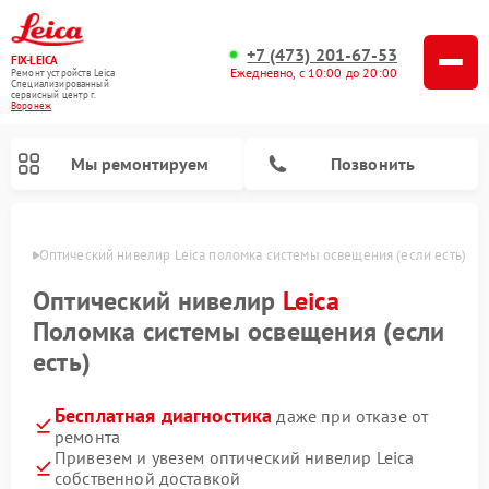
+7 (473) 201-67-53
FIX-LEICA
Ежедневно, с 10:00 до 20:00
Ремонт устройств Leica
Специализированный
cервисный центр г.
Воронеж
Мы ремонтируем
Позвонить
онеже
Оптический нивелир Leica поломка системы освещения (если есть)
Оптический нивелир
Leica
Поломка системы освещения (если
есть)
Ремонт цифровых биноклей Leica
Ремонт оптических прицелов Leica
Бесплатная диагностика
даже при отказе от
ремонта
Привезем и увезем оптический нивелир Leica
собственной доставкой