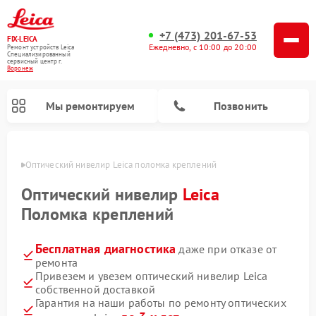
+7 (473) 201-67-53
FIX-LEICA
Ежедневно, с 10:00 до 20:00
Ремонт устройств Leica
Специализированный
cервисный центр г.
Воронеж
Мы ремонтируем
Позвонить
онеже
Оптический нивелир Leica поломка креплений
Оптический нивелир
Leica
Поломка креплений
Бесплатная диагностика
даже при отказе от
Ремонт цифровых биноклей Leica
Ремонт оптических прицелов Leica
ремонта
Привезем и увезем оптический нивелир Leica
собственной доставкой
Гарантия на наши работы по ремонту оптических