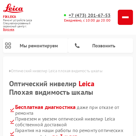
+7 (473) 201-67-53
FIX-LEICA
Ежедневно, с 10:00 до 20:00
Ремонт устройств Leica
Специализированный
cервисный центр г.
Воронеж
Мы ремонтируем
Позвонить
онеже
Оптический нивелир Leica плохая видимость шкалы
Оптический нивелир
Leica
Плохая видимость шкалы
Бесплатная диагностика
даже при отказе от
Ремонт цифровых биноклей Leica
Ремонт оптических прицелов Leica
ремонта
Привезем и увезем оптический нивелир Leica
собственной доставкой
Гарантия на наши работы по ремонту оптических