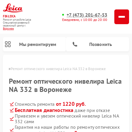
+7 (473) 201-67-53
FIX-LEICA
Ежедневно, с 10:00 до 20:00
Ремонт устройств Leica
Специализированный
cервисный центр г.
Воронеж
Мы ремонтируем
Позвонить
онеже
Ремонт оптического нивелира Leica NA 332 в Воронеже
Ремонт оптического нивелира Leica
NA 332 в Воронеже
от 1220 руб.
Стоимость ремонта
Ремонт цифровых биноклей Leica
Ремонт оптических прицелов Leica
Бесплатная диагностика
даже при отказе
Привезем и увезем оптический нивелир Leica NA
332 сами
Гарантия на наши работы по ремонту оптических