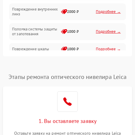
Повреждение внутренних
2000 ₽
Подробнее →
линз
Поломка системы защиты
1000 ₽
Подробнее →
от запотевания
Повреждение шкалы
1000 ₽
Подробнее →
Плохая видимость шкалы
1800 ₽
Подробнее →
Этапы ремонта оптического нивелира Leica
Запотевание линз
3000 ₽
Подробнее →
Царапины на линзах
2500 ₽
Подробнее →
Потеря резкости
2000 ₽
Подробнее →
1. Вы оставляете заявку
Искажение изображения
2000 ₽
Подробнее →
Оставьте заявку на ремонт оптического нивелира Leica