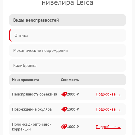
нивелира Leica
Виды неисправностей
Оптика
Механические повреждения
Калибровка
Неисправности
Стоимость
Механика
Неисправность объектива
2000 ₽
Подробнее →
Электропитание
Повреждение окуляра
1500 ₽
Подробнее →
Электроника
Поломка диоптрийной
Аксессуары
1000 ₽
Подробнее →
коррекции