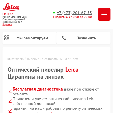
+7 (473) 201-67-53
FIX-LEICA
Ежедневно, с 10:00 до 20:00
Ремонт устройств Leica
Специализированный
cервисный центр г.
Воронеж
Мы ремонтируем
Позвонить
онеже
Оптический нивелир Leica царапины на линзах
Оптический нивелир
Leica
Царапины на линзах
Бесплатная диагностика
даже при отказе от
Ремонт цифровых биноклей Leica
Ремонт оптических прицелов Leica
ремонта
Привезем и увезем оптический нивелир Leica
собственной доставкой
Гарантия на наши работы по ремонту оптических