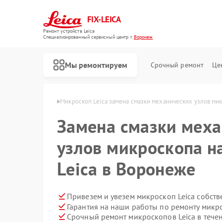
FIX-LEICA
Ремонт устройств Leica
Специализированный cервисный центр г.
Воронеж
Мы ремонтируем
Срочный ремонт
Це
ов Leica в Воронеже
Микроскоп Leica замена смазки механических узлов ми
Замена смазки мех
узлов микроскопа н
Leica в Воронеже
Ремонт цифровых биноклей Leica
Ремонт оптических прицелов Leica
Ремонт оптических нивелиров Leica
Привезем и увезем микроскоп Leica собст
Гарантия на наши работы по ремонту микр
Срочный ремонт микроскопов Leica в тече