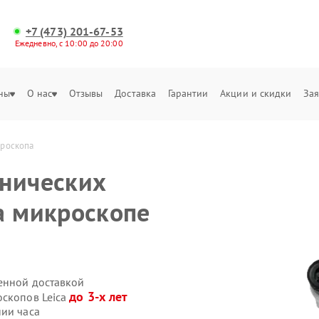
+7 (473) 201-67-53
Ежедневно, с 10:00 до 20:00
ны
О нас
Отзывы
Доставка
Гарантии
Акции и скидки
Зая
кроскопа
анических
а микроскопе
венной доставкой
до 3-х лет
оскопов Leica
нии часа