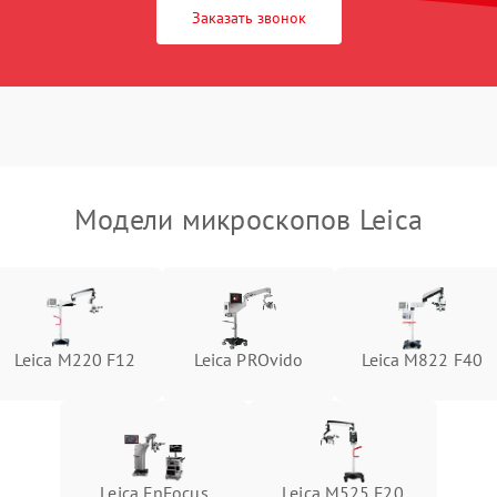
Заказать звонок
Модели микроскопов Leica
Leica M220 F12
Leica PROvido
Leica M822 F40
Leica EnFocus
Leica M525 F20