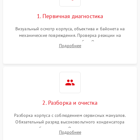
1. Первичная диагностика
Визуальный осмотр корпуса, объектива и байонета на
механические повреждения. Проверка реакции на
включение, считывание кодов ошибок. Оценка состояния
Подробнее
матрицы и затвора, проверка работы автофокуса и вспышки.
2. Разборка и очистка
Разборка корпуса с соблюдением сервисных мануалов.
Обязательный разряд высоковольтного конденсатора
вспышки для безопасности. Очистка внутренних узлов от
Подробнее
пыли, песка и следов влаги с помощью спецсредств.