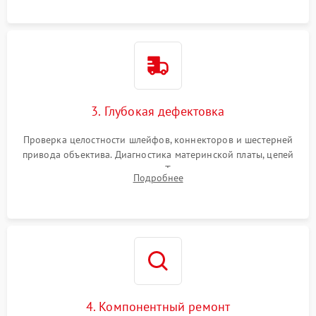
3. Глубокая дефектовка
Проверка целостности шлейфов, коннекторов и шестерней
привода объектива. Диагностика материнской платы, цепей
питания и картоприемника. Тестирование механизма
Подробнее
затвора и блока внутрикамерной стабилизации.
4. Компонентный ремонт