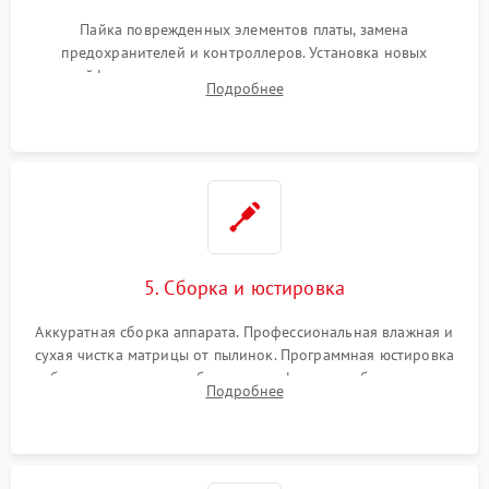
Пайка поврежденных элементов платы, замена
предохранителей и контроллеров. Установка новых
шлейфов, дисплея, механизма затвора или двигателя
Подробнее
автофокуса. Восстановление геометрии тубуса объектива
при заклинивании.
5. Сборка и юстировка
Аккуратная сборка аппарата. Профессиональная влажная и
сухая чистка матрицы от пылинок. Программная юстировка
рабочего отрезка, калибровка автофокуса, стабилизатора и
Подробнее
экспозамера с помощью сервисного ПО.