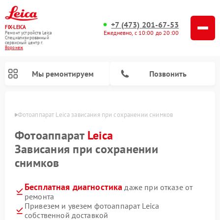
+7 (473) 201-67-53
FIX-LEICA
Ежедневно, с 10:00 до 20:00
Ремонт устройств Leica
Специализированный
cервисный центр г.
Воронеж
Мы ремонтируем
Позвонить
онеже
Фотоаппарат Leica зависания при сохранении снимков
Фотоаппарат
Leica
Зависания при сохранении
снимков
Ремонт оптических нивелиров Leica
Ремонт цифровых биноклей Leica
Ремонт оптических прицелов Leica
Бесплатная диагностика
даже при отказе от
ремонта
Привезем и увезем фотоаппарат Leica
собственной доставкой