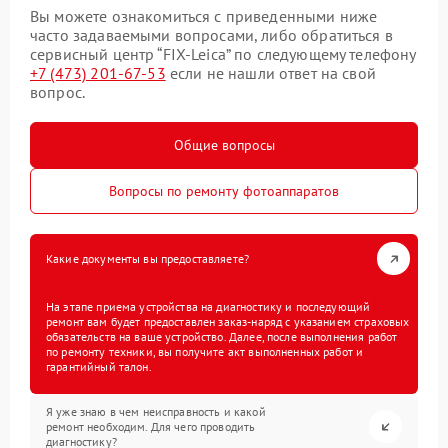
Вы можете ознакомиться с приведенными ниже
часто задаваемыми вопросами, либо обратиться в
сервисный центр “FIX-Leica” по следующему телефону
+7 (473) 201-67-53
если не нашли ответ на свой
вопрос.
Общие вопросы
Вопросы по ремонту фотоаппаратов
Какие документы вы предоставляете?
На этапе приема устройства на диагностику и последующий
ремонт вам будет предоставлен заказ-наряд с указанием страховых
обязательств на ваше устройство. Далее, после выполнения работ
по ремонту техники, вы получите акт выполненных работ и
гарантийный талон.
Я уже знаю в чем неисправность и какой
ремонт необходим. Для чего проводить
диагностику?