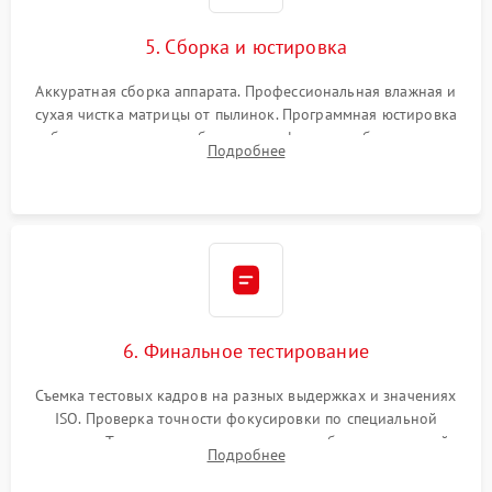
5. Сборка и юстировка
Аккуратная сборка аппарата. Профессиональная влажная и
сухая чистка матрицы от пылинок. Программная юстировка
рабочего отрезка, калибровка автофокуса, стабилизатора и
Подробнее
экспозамера с помощью сервисного ПО.
6. Финальное тестирование
Съемка тестовых кадров на разных выдержках и значениях
ISO. Проверка точности фокусировки по специальной
мишени. Тест записи на карту памяти, работы встроенной
Подробнее
вспышки, микрофона и всех кнопок управления.