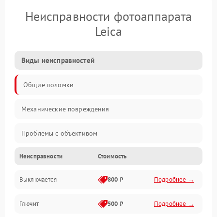
Неисправности фотоаппарата
Leica
Виды неисправностей
Общие поломки
Механические повреждения
Проблемы с объективом
Неисправности
Стоимость
Электронные ошибки
Выключается
800 ₽
Подробнее →
Механические проблемы
Глючит
500 ₽
Подробнее →
Матрица и оптика