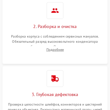
2. Разборка и очистка
Разборка корпуса с соблюдением сервисных мануалов.
Обязательный разряд высоковольтного конденсатора
вспышки для безопасности. Очистка внутренних узлов от
Подробнее
пыли, песка и следов влаги с помощью спецсредств.
3. Глубокая дефектовка
Проверка целостности шлейфов, коннекторов и шестерней
привода объектива. Диагностика материнской платы, цепей