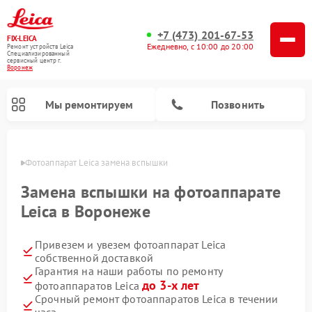
+7 (473) 201-67-53
FIX-LEICA
Ежедневно, с 10:00 до 20:00
Ремонт устройств Leica
Специализированный
cервисный центр г.
Воронеж
Мы ремонтируем
Позвонить
онеже
Фотоаппарат Leica замена вспышки
Замена вспышки на фотоаппарате
Leica в Воронеже
Привезем и увезем фотоаппарат Leica
Ремонт оптических нивелиров Leica
Ремонт цифровых биноклей Leica
Ремонт оптических прицелов Leica
собственной доставкой
Гарантия на наши работы по ремонту
до 3-х лет
фотоаппаратов Leica
Срочный ремонт фотоаппаратов Leica в течении