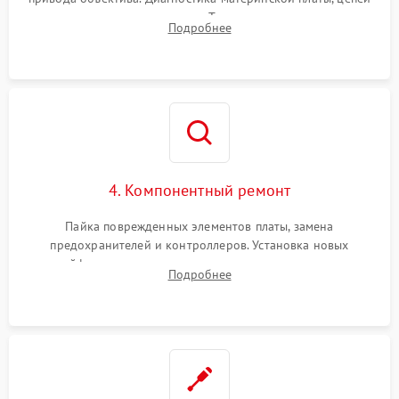
питания и картоприемника. Тестирование механизма
Подробнее
затвора и блока внутрикамерной стабилизации.
4. Компонентный ремонт
Пайка поврежденных элементов платы, замена
предохранителей и контроллеров. Установка новых
шлейфов, дисплея, механизма затвора или двигателя
Подробнее
автофокуса. Восстановление геометрии тубуса объектива
при заклинивании.