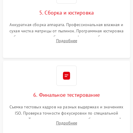
5. Сборка и юстировка
Аккуратная сборка аппарата. Профессиональная влажная и
сухая чистка матрицы от пылинок. Программная юстировка
рабочего отрезка, калибровка автофокуса, стабилизатора и
Подробнее
экспозамера с помощью сервисного ПО.
6. Финальное тестирование
Съемка тестовых кадров на разных выдержках и значениях
ISO. Проверка точности фокусировки по специальной
мишени. Тест записи на карту памяти, работы встроенной
Подробнее
вспышки, микрофона и всех кнопок управления.