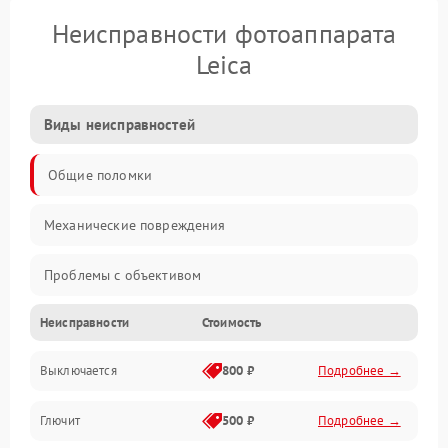
Неисправности фотоаппарата
Leica
Виды неисправностей
Общие поломки
Механические повреждения
Проблемы с объективом
Неисправности
Стоимость
Электронные ошибки
Выключается
800 ₽
Подробнее →
Механические проблемы
Глючит
500 ₽
Подробнее →
Матрица и оптика