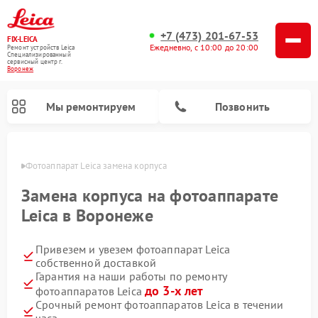
+7 (473) 201-67-53
FIX-LEICA
Ежедневно, с 10:00 до 20:00
Ремонт устройств Leica
Специализированный
cервисный центр г.
Воронеж
Мы ремонтируем
Позвонить
онеже
Фотоаппарат Leica замена корпуса
Замена корпуса на фотоаппарате
Leica в Воронеже
Привезем и увезем фотоаппарат Leica
Ремонт оптических нивелиров Leica
Ремонт цифровых биноклей Leica
Ремонт оптических прицелов Leica
собственной доставкой
Гарантия на наши работы по ремонту
до 3-х лет
фотоаппаратов Leica
Срочный ремонт фотоаппаратов Leica в течении