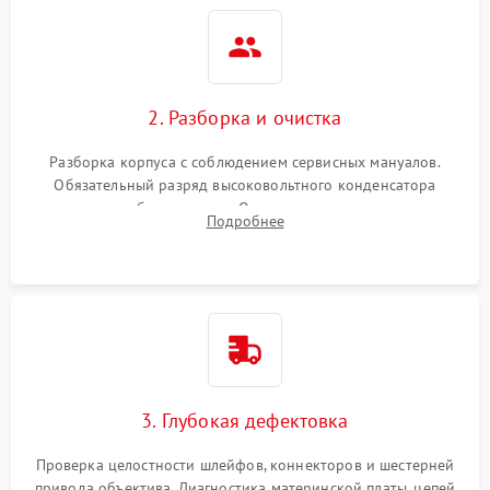
2. Разборка и очистка
Разборка корпуса с соблюдением сервисных мануалов.
Обязательный разряд высоковольтного конденсатора
вспышки для безопасности. Очистка внутренних узлов от
Подробнее
пыли, песка и следов влаги с помощью спецсредств.
3. Глубокая дефектовка
Проверка целостности шлейфов, коннекторов и шестерней
привода объектива. Диагностика материнской платы, цепей