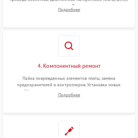
питания и картоприемника. Тестирование механизма
Подробнее
затвора и блока внутрикамерной стабилизации.
4. Компонентный ремонт
Пайка поврежденных элементов платы, замена
предохранителей и контроллеров. Установка новых
шлейфов, дисплея, механизма затвора или двигателя
Подробнее
автофокуса. Восстановление геометрии тубуса объектива
при заклинивании.