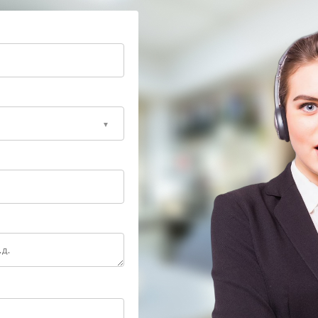
в после сборки.
ые компоненты и точные регламенты, что позволяет
ю работу автоматики. Такой подход снижает риск
ехники
ройство бытовыми приборами или включать его для
ервис. Своевременный ремонт Leica позволяет
нить ресурс камеры.