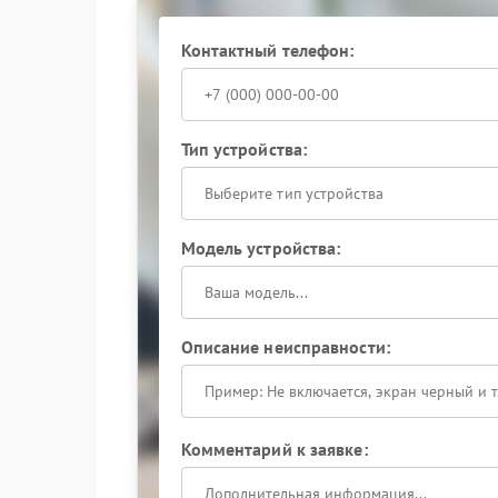
диагностика работоспособности узло
Сервисный центр Leica использует оригинальн
Контактный телефон:
сохранить характеристики камеры и корректну
повторных отказов.
Рекомендации владельцам т
Тип устройства:
При контакте с влагой не следует сушить уст
Выберите тип устройства
теста. Гораздо надежнее сразу обратиться в с
избежать замены дорогостоящих узлов и сохра
Модель устройства:
Описание неисправности:
Комментарий к заявке: