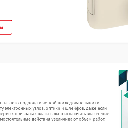
ны
онального подхода и четкой последовательности
у электронных узлов, оптики и шлейфов, даже если
первых признаках влаги важно исключить включение
амостоятельные действия увеличивают объем работ.
борки корпуса и оценки состояния внутренних