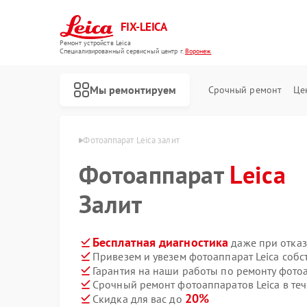
FIX-LEICA
Ремонт устройств Leica
Специализированный cервисный центр г.
Воронеж
Мы ремонтируем
Срочный ремонт
Це
ов Leica в Воронеже
Фотоаппарат Leica залит
Фотоаппарат
Leica
Залит
Ремонт цифровых биноклей Leica
Ремонт оптических прицелов Leica
Ремонт оптических нивелиров Leica
Бесплатная диагностика
даже при отказ
Привезем и увезем фотоаппарат Leica собс
Гарантия на наши работы по ремонту фото
Срочный ремонт фотоаппаратов Leica в теч
20%
Скидка для вас до