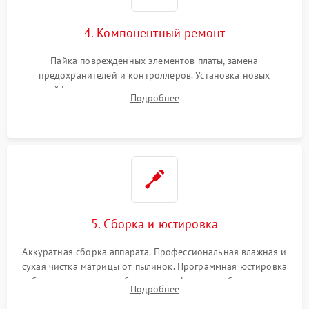
4. Компонентный ремонт
Пайка поврежденных элементов платы, замена
предохранителей и контроллеров. Установка новых
шлейфов, дисплея, механизма затвора или двигателя
Подробнее
автофокуса. Восстановление геометрии тубуса объектива
при заклинивании.
5. Сборка и юстировка
Аккуратная сборка аппарата. Профессиональная влажная и
сухая чистка матрицы от пылинок. Программная юстировка
рабочего отрезка, калибровка автофокуса, стабилизатора и
Подробнее
экспозамера с помощью сервисного ПО.