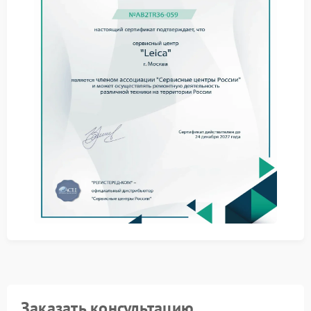
действия нередко усугубляют ситуацию, поэтому
оптимальным решением становится сервис Leica.
Почему требуется
профессиональный подход
Программные неисправности имеют разные
предпосылки, которые выявляются только при
диагностике:
сбой обновления системных файлов;
конфликт встроенного ПО с носителями данных;
ошибки внутренней памяти устройства.
Обращение в сервисный центр Leica позволяет
устранить проблему корректно, сохранив
функциональность камеры и ее рабочую
стабильность.
Заказать консультацию