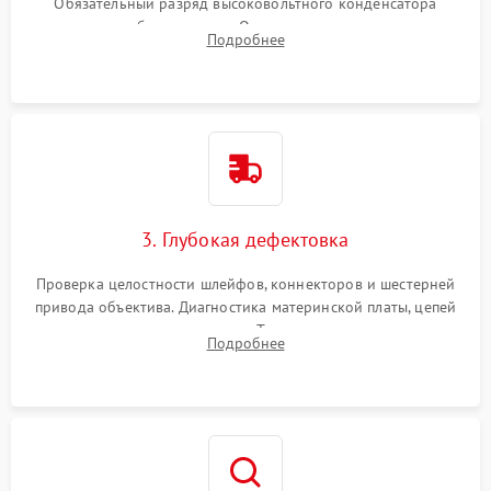
Обязательный разряд высоковольтного конденсатора
вспышки для безопасности. Очистка внутренних узлов от
Подробнее
пыли, песка и следов влаги с помощью спецсредств.
3. Глубокая дефектовка
Проверка целостности шлейфов, коннекторов и шестерней
привода объектива. Диагностика материнской платы, цепей
питания и картоприемника. Тестирование механизма
Подробнее
затвора и блока внутрикамерной стабилизации.