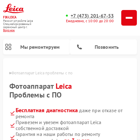
+7 (473) 201-67-53
FIX-LEICA
Ежедневно, с 10:00 до 20:00
Ремонт устройств Leica
Специализированный
cервисный центр г.
Воронеж
Мы ремонтируем
Позвонить
онеже
Фотоаппарат Leica проблемы с по
Фотоаппарат
Leica
Проблемы с ПО
Бесплатная диагностика
даже при отказе от
Ремонт оптических нивелиров Leica
Ремонт цифровых биноклей Leica
Ремонт оптических прицелов Leica
ремонта
Привезем и увезем фотоаппарат Leica
собственной доставкой
Гарантия на наши работы по ремонту