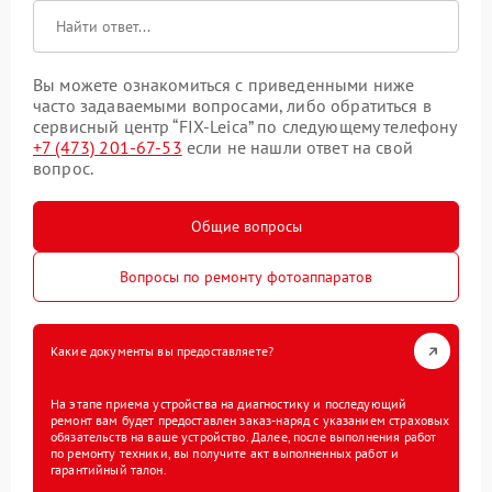
Вы можете ознакомиться с приведенными ниже
часто задаваемыми вопросами, либо обратиться в
сервисный центр “FIX-Leica” по следующему телефону
+7 (473) 201-67-53
если не нашли ответ на свой
вопрос.
Общие вопросы
Вопросы по ремонту фотоаппаратов
Какие документы вы предоставляете?
На этапе приема устройства на диагностику и последующий
ремонт вам будет предоставлен заказ-наряд с указанием страховых
обязательств на ваше устройство. Далее, после выполнения работ
по ремонту техники, вы получите акт выполненных работ и
гарантийный талон.