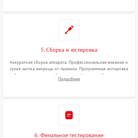
при заклинивании.
5. Сборка и юстировка
Аккуратная сборка аппарата. Профессиональная влажная и
сухая чистка матрицы от пылинок. Программная юстировка
рабочего отрезка, калибровка автофокуса, стабилизатора и
Подробнее
экспозамера с помощью сервисного ПО.
6. Финальное тестирование