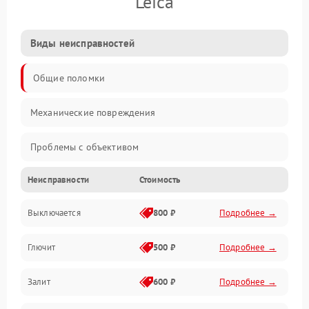
Leica
Виды неисправностей
Общие поломки
Механические повреждения
Проблемы с объективом
Неисправности
Стоимость
Электронные ошибки
Выключается
800 ₽
Подробнее →
Механические проблемы
Глючит
500 ₽
Подробнее →
Матрица и оптика
Залит
600 ₽
Подробнее →
Питание и питание цепей