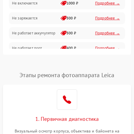
Не включается
1000 ₽
Подробнее →
Проблемы с картами памяти
Не заряжается
500 ₽
Подробнее →
Объективы
Не работает аккумулятор
500 ₽
Подробнее →
Программные сбои
Не работает порт
400 ₽
Подробнее →
Коммуникации и интерфейсы
Сломана матрица
800 ₽
Подробнее →
Этапы ремонта фотоаппарата Leica
1. Первичная диагностика
Визуальный осмотр корпуса, объектива и байонета на