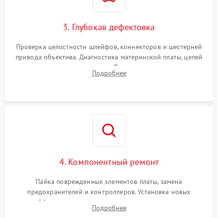
3. Глубокая дефектовка
Проверка целостности шлейфов, коннекторов и шестерней
привода объектива. Диагностика материнской платы, цепей
питания и картоприемника. Тестирование механизма
Подробнее
затвора и блока внутрикамерной стабилизации.
4. Компонентный ремонт
Пайка поврежденных элементов платы, замена
предохранителей и контроллеров. Установка новых
шлейфов, дисплея, механизма затвора или двигателя
Подробнее
автофокуса. Восстановление геометрии тубуса объектива