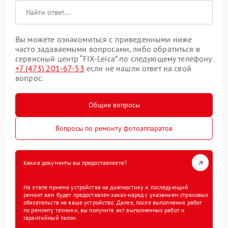
Вы можете ознакомиться с приведенными ниже
часто задаваемыми вопросами, либо обратиться в
сервисный центр “FIX-Leica” по следующему телефону
+7 (473) 201-67-53
если не нашли ответ на свой
вопрос.
Общие вопросы
Вопросы по ремонту фотоаппаратов
Какие документы вы предоставляете?
На этапе приема устройства на диагностику и последующий
ремонт вам будет предоставлен заказ-наряд с указанием страховых
обязательств на ваше устройство. Далее, после выполнения работ
по ремонту техники, вы получите акт выполненных работ и
гарантийный талон.