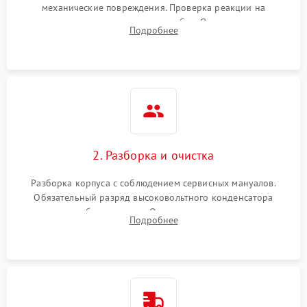
механические повреждения. Проверка реакции на
включение, считывание кодов ошибок. Оценка состояния
Подробнее
матрицы и затвора, проверка работы автофокуса и вспышки.
2. Разборка и очистка
Разборка корпуса с соблюдением сервисных мануалов.
Обязательный разряд высоковольтного конденсатора
вспышки для безопасности. Очистка внутренних узлов от
Подробнее
пыли, песка и следов влаги с помощью спецсредств.