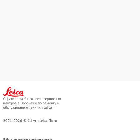
СЦ vrn.leica-fix.ru - сеть сервисных
центров в Воронеже по ремонту и
обслуживанию техники Leica
2021-2026 © СЦ vrn.leica-fix.ru