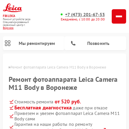
+7 (473) 201-67-53
FIX-LEICA
Ежедневно, с 10:00 до 20:00
Ремонт устройств Leica
Специализированный
cервисный центр г.
Воронеж
Мы ремонтируем
Позвонить
онеже
Ремонт фотоаппарата Leica Camera M11 Body в Воронеже
Ремонт фотоаппарата Leica Camera
M11 Body в Воронеже
от 520 руб.
Стоимость ремонта
Ремонт оптических нивелиров Leica
Ремонт цифровых биноклей Leica
Ремонт оптических прицелов Leica
Бесплатная диагностика
даже при отказе
Привезем и увезем фотоаппарат Leica Camera M11
Body сами
Гарантия на наши работы по ремонту