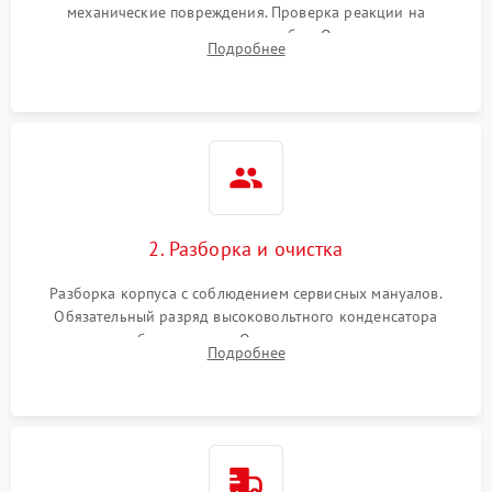
механические повреждения. Проверка реакции на
включение, считывание кодов ошибок. Оценка состояния
Подробнее
матрицы и затвора, проверка работы автофокуса и вспышки.
2. Разборка и очистка
Разборка корпуса с соблюдением сервисных мануалов.
Обязательный разряд высоковольтного конденсатора
вспышки для безопасности. Очистка внутренних узлов от
Подробнее
пыли, песка и следов влаги с помощью спецсредств.