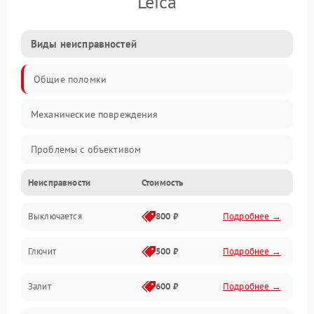
Leica
Виды неисправностей
Общие поломки
Механические повреждения
Проблемы с объективом
Неисправности
Стоимость
Электронные ошибки
Выключается
800 ₽
Подробнее →
Механические проблемы
Глючит
500 ₽
Подробнее →
Матрица и оптика
Залит
600 ₽
Подробнее →
Питание и питание цепей