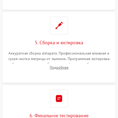
при заклинивании.
5. Сборка и юстировка
Аккуратная сборка аппарата. Профессиональная влажная и
сухая чистка матрицы от пылинок. Программная юстировка
рабочего отрезка, калибровка автофокуса, стабилизатора и
Подробнее
экспозамера с помощью сервисного ПО.
6. Финальное тестирование