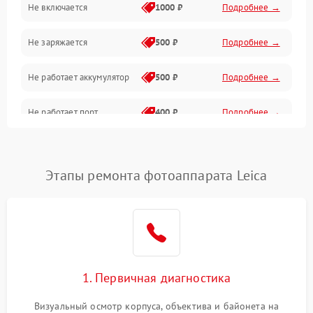
Не включается
1000 ₽
Подробнее →
Проблемы с картами памяти
Не заряжается
500 ₽
Подробнее →
Объективы
Не работает аккумулятор
500 ₽
Подробнее →
Программные сбои
Не работает порт
400 ₽
Подробнее →
Коммуникации и интерфейсы
Сломана матрица
800 ₽
Подробнее →
Этапы ремонта фотоаппарата Leica
1. Первичная диагностика
Визуальный осмотр корпуса, объектива и байонета на