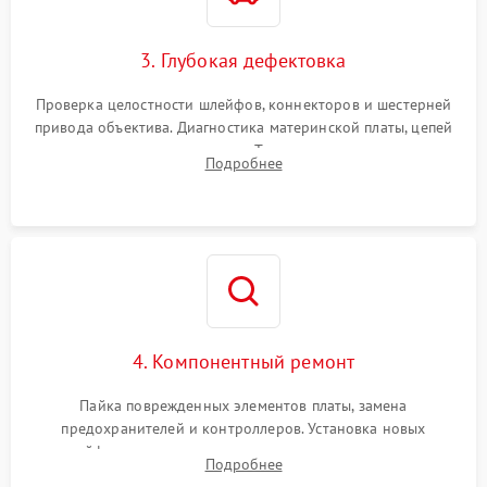
3. Глубокая дефектовка
Проверка целостности шлейфов, коннекторов и шестерней
привода объектива. Диагностика материнской платы, цепей
питания и картоприемника. Тестирование механизма
Подробнее
затвора и блока внутрикамерной стабилизации.
4. Компонентный ремонт
Пайка поврежденных элементов платы, замена
предохранителей и контроллеров. Установка новых
шлейфов, дисплея, механизма затвора или двигателя
Подробнее
автофокуса. Восстановление геометрии тубуса объектива