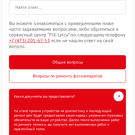
Вы можете ознакомиться с приведенными ниже
часто задаваемыми вопросами, либо обратиться в
сервисный центр “FIX-Leica” по следующему телефону
+7 (473) 201-67-53
если не нашли ответ на свой
вопрос.
Общие вопросы
Вопросы по ремонту фотоаппаратов
Какие документы вы предоставляете?
На этапе приема устройства на диагностику и последующий
ремонт вам будет предоставлен заказ-наряд с указанием страховых
обязательств на ваше устройство. Далее, после выполнения работ
по ремонту техники, вы получите акт выполненных работ и
гарантийный талон.