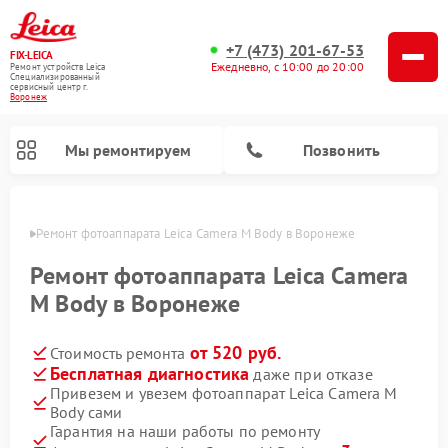
+7 (473) 201-67-53
FIX-LEICA
Ежедневно, с 10:00 до 20:00
Ремонт устройств Leica
Специализированный
cервисный центр г.
Воронеж
Мы ремонтируем
Позвонить
онеже
Ремонт фотоаппарата Leica Camera M Body в Воронеже
Ремонт фотоаппарата Leica Camera
M Body в Воронеже
от 520 руб.
Стоимость ремонта
Ремонт оптических нивелиров Leica
Ремонт цифровых биноклей Leica
Ремонт оптических прицелов Leica
Бесплатная диагностика
даже при отказе
Привезем и увезем фотоаппарат Leica Camera M
Body сами
Гарантия на наши работы по ремонту