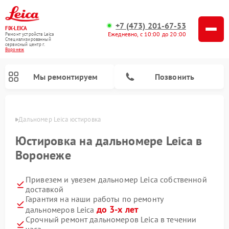
+7 (473) 201-67-53
FIX-LEICA
Ежедневно, с 10:00 до 20:00
Ремонт устройств Leica
Специализированный
cервисный центр г.
Воронеж
Мы ремонтируем
Позвонить
онеже
Дальномер Leica юстировка
Юстировка на дальномере Leica в
Воронеже
Привезем и увезем дальномер Leica собственной
Ремонт цифровых биноклей Leica
Ремонт оптических нивелиров Leica
Ремонт оптических прицелов Leica
доставкой
Гарантия на наши работы по ремонту
до 3-х лет
дальномеров Leica
Срочный ремонт дальномеров Leica в течении