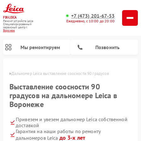
+7 (473) 201-67-53
FIX-LEICA
Ежедневно, с 10:00 до 20:00
Ремонт устройств Leica
Специализированный
cервисный центр г.
Воронеж
Мы ремонтируем
Позвонить
онеже
Дальномер Leica выставление соосности 90 градусов
Выставление соосности 90
градусов на дальномере Leica в
Воронеже
Ремонт цифровых биноклей Leica
Ремонт оптических нивелиров Leica
Ремонт оптических прицелов Leica
Привезем и увезем дальномер Leica собственной
доставкой
Гарантия на наши работы по ремонту
до 3-х лет
дальномеров Leica