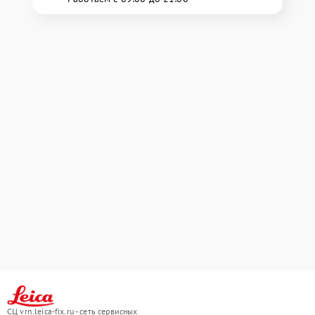
СЦ vrn.leica-fix.ru - сеть сервисных