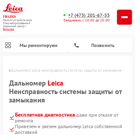
+7 (473) 201-67-53
FIX-LEICA
Ежедневно, с 10:00 до 20:00
Ремонт устройств Leica
Специализированный
cервисный центр г.
Воронеж
Мы ремонтируем
Позвонить
онеже
Дальномер Leica неисправность системы защиты от замыкания
Дальномер
Leica
Неисправность системы защиты от
замыкания
Ремонт цифровых биноклей Leica
Ремонт оптических нивелиров Leica
Ремонт оптических прицелов Leica
Бесплатная диагностика
даже при отказе от
ремонта
Привезем и увезем дальномер Leica собственной
доставкой