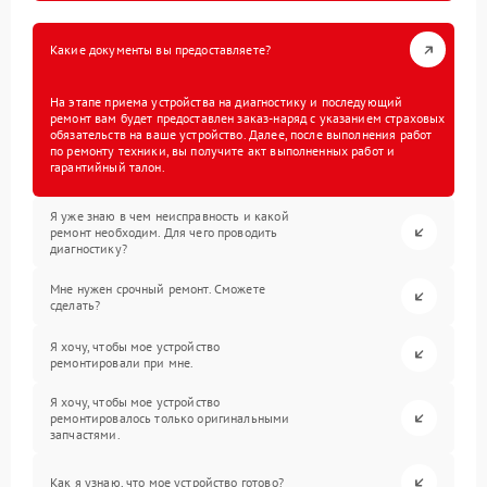
Какие документы вы предоставляете?
На этапе приема устройства на диагностику и последующий
ремонт вам будет предоставлен заказ-наряд с указанием страховых
обязательств на ваше устройство. Далее, после выполнения работ
по ремонту техники, вы получите акт выполненных работ и
гарантийный талон.
Я уже знаю в чем неисправность и какой
ремонт необходим. Для чего проводить
диагностику?
Мне нужен срочный ремонт. Сможете
сделать?
Я хочу, чтобы мое устройство
ремонтировали при мне.
Я хочу, чтобы мое устройство
ремонтировалось только оригинальными
запчастями.
Как я узнаю, что мое устройство готово?