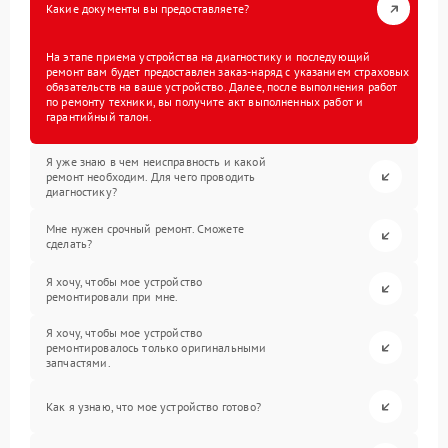
Какие документы вы предоставляете?
На этапе приема устройства на диагностику и последующий
ремонт вам будет предоставлен заказ-наряд с указанием страховых
обязательств на ваше устройство. Далее, после выполнения работ
по ремонту техники, вы получите акт выполненных работ и
гарантийный талон.
Я уже знаю в чем неисправность и какой
ремонт необходим. Для чего проводить
диагностику?
Мне нужен срочный ремонт. Сможете
сделать?
Я хочу, чтобы мое устройство
ремонтировали при мне.
Я хочу, чтобы мое устройство
ремонтировалось только оригинальными
запчастями.
Как я узнаю, что мое устройство готово?