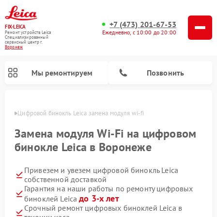
+7 (473) 201-67-53
FIX-LEICA
Ежедневно, с 10:00 до 20:00
Ремонт устройств Leica
Специализированный
cервисный центр г.
Воронеж
Мы ремонтируем
Позвонить
онеже
Цифровой бинокль Leica замена модуля wi-fi
Замена модуля Wi-Fi на цифровом
бинокле Leica в Воронеже
Привезем и увезем цифровой бинокль Leica
Ремонт оптических нивелиров Leica
Ремонт оптических прицелов Leica
собственной доставкой
Гарантия на наши работы по ремонту цифровых
до 3-х лет
биноклей Leica
Срочный ремонт цифровых биноклей Leica в