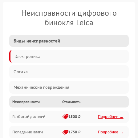
Неисправности цифрового
бинокля Leica
Виды неисправностей
Электроника
Оптика
Механические повреждения
Неисправности
Стоимость
Видео
Разбитый дисплей
1500 ₽
Подробнее →
Механика
Попадание влаги
1750 ₽
Подробнее →
Управление