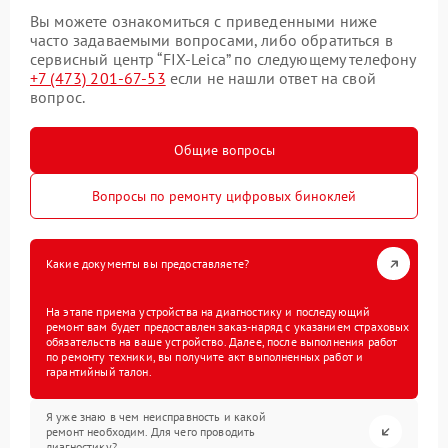
Вы можете ознакомиться с приведенными ниже
часто задаваемыми вопросами, либо обратиться в
сервисный центр “FIX-Leica” по следующему телефону
+7 (473) 201-67-53
если не нашли ответ на свой
вопрос.
Общие вопросы
Вопросы по ремонту цифровых биноклей
Какие документы вы предоставляете?
На этапе приема устройства на диагностику и последующий
ремонт вам будет предоставлен заказ-наряд с указанием страховых
обязательств на ваше устройство. Далее, после выполнения работ
по ремонту техники, вы получите акт выполненных работ и
гарантийный талон.
Я уже знаю в чем неисправность и какой
ремонт необходим. Для чего проводить
диагностику?