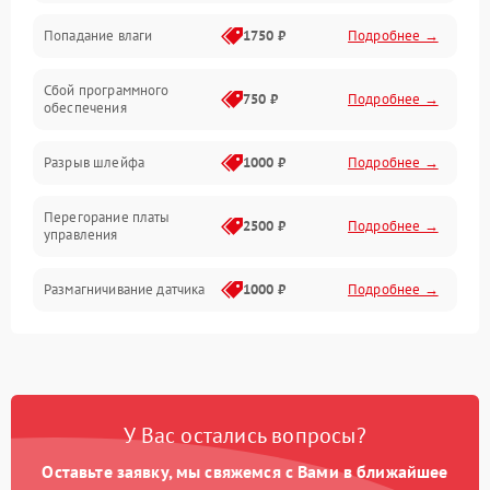
Попадание влаги
1750 ₽
Подробнее →
Управление
Сбой программного
Электропитание
750 ₽
Подробнее →
обеспечения
Корпус/Герметичность
Разрыв шлейфа
1000 ₽
Подробнее →
Электроника/Механические
Перегорание платы
2500 ₽
Подробнее →
управления
Электроника/Оптика
Размагничивание датчика
1000 ₽
Подробнее →
Поломка инфракрасного
1500 ₽
Подробнее →
датчика
Неправильная передача
750 ₽
Подробнее →
У Вас остались вопросы?
цветов дисплея
Оставьте заявку, мы свяжемся с Вами в ближайшее
Разрядка аккумулятора за