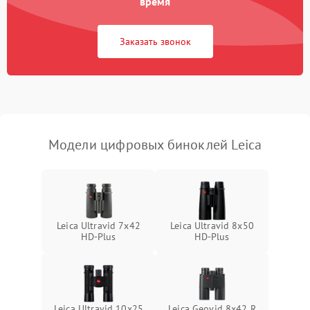
время
1000 ₽
Подробнее →
коркое время
Заказать звонок
Перегрев устройства
1500 ₽
Подробнее →
Модели цифровых биноклей Leica
Leica Ultravid 7x42
Leica Ultravid 8x50
HD-Plus
HD-Plus
Leica Ultravid 10x25
Leica Geovid 8x42 R