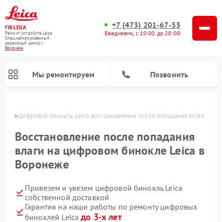
+7 (473) 201-67-53
FIX-LEICA
Ежедневно, с 10:00 до 20:00
Ремонт устройств Leica
Специализированный
cервисный центр г.
Воронеж
Мы ремонтируем
Позвонить
онеже
Цифровой бинокль Leica восстановление после попадания влаги
Восстановление после попадания
влаги на цифровом бинокле Leica в
Воронеже
Ремонт оптических нивелиров Leica
Ремонт оптических прицелов Leica
Привезем и увезем цифровой бинокль Leica
собственной доставкой
Гарантия на наши работы по ремонту цифровых
до 3-х лет
биноклей Leica