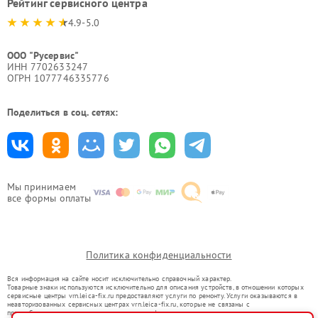
Рейтинг сервисного центра
4.9-5.0
ООО "Русервис"
ИНН 7702633247
ОГРН 1077746335776
Поделиться в соц. сетях:
Мы принимаем
все формы оплаты
Политика конфиденциальности
Вся информация на сайте носит исключительно справочный характер.
Товарные знаки используются исключительно для описания устройств, в отношении которых
сервисные центры vrn.leica-fix.ru предоставляют услуги по ремонту. Услуги оказываются в
неавторизованных сервисных центрах vrn.leica-fix.ru, которые не связаны с
правообладателями товарных знаков или их официальными представителями.