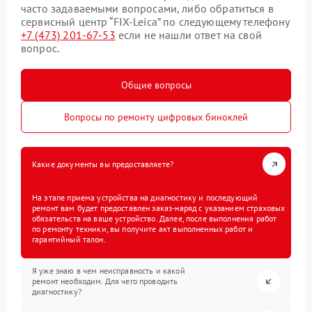
часто задаваемыми вопросами, либо обратиться в
сервисный центр “FIX-Leica” по следующему телефону
+7 (473) 201-67-53
если не нашли ответ на свой
вопрос.
Общие вопросы
Вопросы по ремонту цифровых биноклей
Какие документы вы предоставляете?
На этапе приема устройства на диагностику и последующий
ремонт вам будет предоставлен заказ-наряд с указанием страховых
обязательств на ваше устройство. Далее, после выполнения работ
по ремонту техники, вы получите акт выполненных работ и
гарантийный талон.
Я уже знаю в чем неисправность и какой
ремонт необходим. Для чего проводить
диагностику?