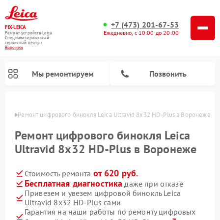
+7 (473) 201-67-53
FIX-LEICA
Ежедневно, с 10:00 до 20:00
Ремонт устройств Leica
Специализированный
cервисный центр г.
Воронеж
Мы ремонтируем
Позвонить
онеже
Ремонт цифрового бинокля Leica Ultravid 8x32 HD-Plus в Воронеже
Ремонт цифрового бинокля Leica
Ultravid 8x32 HD-Plus в Воронеже
от 620 руб.
Стоимость ремонта
Ремонт оптических нивелиров Leica
Ремонт оптических прицелов Leica
Бесплатная диагностика
даже при отказе
Привезем и увезем цифровой бинокль Leica
Ultravid 8x32 HD-Plus сами
Гарантия на наши работы по ремонту цифровых