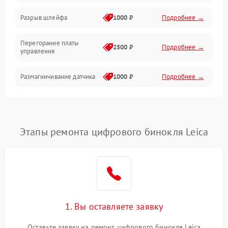
Корпус/Герметичность
Разрыв шлейфа
1000 ₽
Подробнее →
Электроника/Механические
Перегорание платы
2500 ₽
Подробнее →
управления
Электроника/Оптика
Размагничивание датчика
1000 ₽
Подробнее →
Поломка инфракрасного
1500 ₽
Подробнее →
датчика
Этапы ремонта цифрового бинокля Leica
Неправильная передача
750 ₽
Подробнее →
цветов дисплея
Разрядка аккумулятора за
1000 ₽
Подробнее →
коркое время
Перегрев устройства
1500 ₽
Подробнее →
1. Вы оставляете заявку
Оставьте заявку на ремонт цифрового бинокля Leica