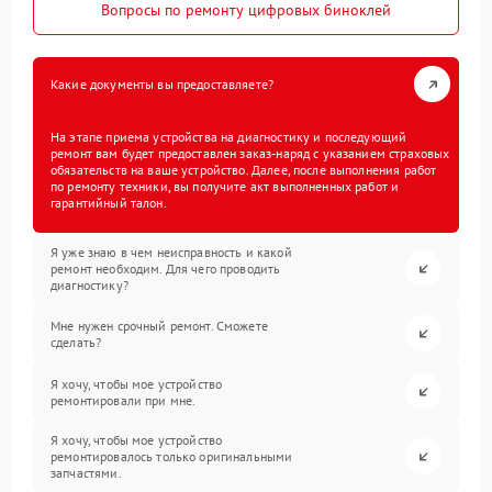
Вопросы по ремонту цифровых биноклей
Какие документы вы предоставляете?
На этапе приема устройства на диагностику и последующий
ремонт вам будет предоставлен заказ-наряд с указанием страховых
обязательств на ваше устройство. Далее, после выполнения работ
по ремонту техники, вы получите акт выполненных работ и
гарантийный талон.
Я уже знаю в чем неисправность и какой
ремонт необходим. Для чего проводить
диагностику?
Мне нужен срочный ремонт. Сможете
сделать?
Я хочу, чтобы мое устройство
ремонтировали при мне.
Я хочу, чтобы мое устройство
ремонтировалось только оригинальными
запчастями.