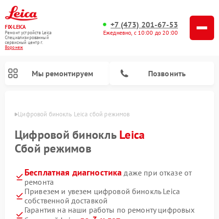
+7 (473) 201-67-53
FIX-LEICA
Ежедневно, с 10:00 до 20:00
Ремонт устройств Leica
Специализированный
cервисный центр г.
Воронеж
Мы ремонтируем
Позвонить
онеже
Цифровой бинокль Leica сбой режимов
Цифровой бинокль
Leica
Сбой режимов
Бесплатная диагностика
даже при отказе от
Ремонт оптических нивелиров Leica
Ремонт оптических прицелов Leica
ремонта
Привезем и увезем цифровой бинокль Leica
собственной доставкой
Гарантия на наши работы по ремонту цифровых