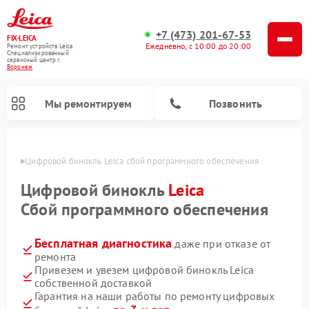
+7 (473) 201-67-53
FIX-LEICA
Ежедневно, с 10:00 до 20:00
Ремонт устройств Leica
Специализированный
cервисный центр г.
Воронеж
Мы ремонтируем
Позвонить
онеже
Цифровой бинокль Leica сбой программного обеспечения
Цифровой бинокль
Leica
Сбой программного обеспечения
Бесплатная диагностика
даже при отказе от
Ремонт оптических нивелиров Leica
Ремонт оптических прицелов Leica
ремонта
Привезем и увезем цифровой бинокль Leica
собственной доставкой
Гарантия на наши работы по ремонту цифровых