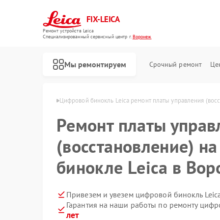
FIX-LEICA
Ремонт устройств Leica
Специализированный cервисный центр г.
Воронеж
Мы ремонтируем
Срочный ремонт
Це
й Leica в Воронеже
Цифровой бинокль Leica ремонт платы управления (вос
Ремонт платы управ
(восстановление) н
бинокле Leica в Во
Ремонт оптических прицелов Leica
Ремонт оптических нивелиров Leica
Привезем и увезем цифровой бинокль Leic
Гарантия на наши работы по ремонту цифр
лет