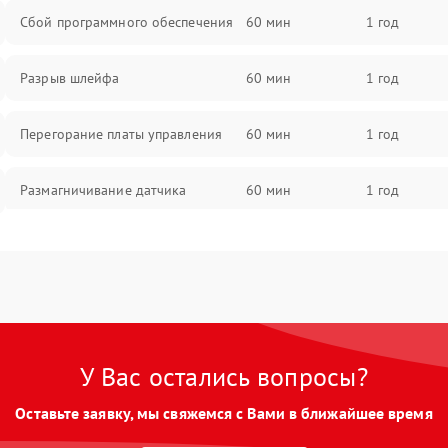
Сбой программного обеспечения
60 мин
1 год
Разрыв шлейфа
60 мин
1 год
Перегорание платы управления
60 мин
1 год
Размагничивание датчика
60 мин
1 год
Поломка инфракрасного датчика
60 мин
1 год
Неправильная передача цветов
60 мин
1 год
дисплея
У Вас остались вопросы?
Разрядка аккумулятора за коркое
60 мин
1 год
время
Оставьте заявку, мы свяжемся с Вами в ближайшее время
Перегрев устройства
60 мин
1 год