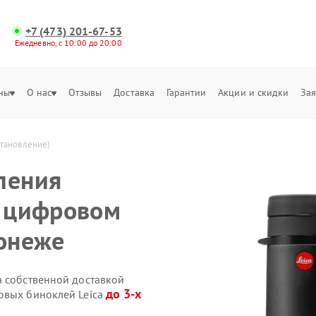
+7 (473) 201-67-53
Ежедневно, с 10:00 до 20:00
ны
О нас
Отзывы
Доставка
Гарантии
Акции и скидки
Зая
становление)
ления
а цифровом
ронеже
a собственной доставкой
до 3-х
овых биноклей Leica