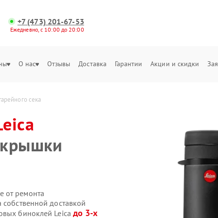
+7 (473) 201-67-53
Ежедневно, с 10:00 до 20:00
ны
О нас
Отзывы
Доставка
Гарантии
Акции и скидки
Зая
тарейного сека
Leica
 крышки
е от ремонта
a собственной доставкой
до 3-х
овых биноклей Leica