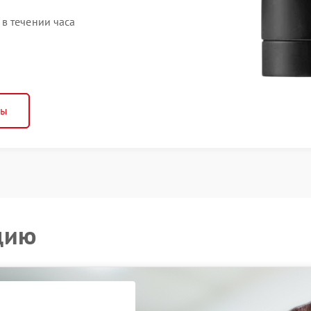
в течении часа
ны
цию