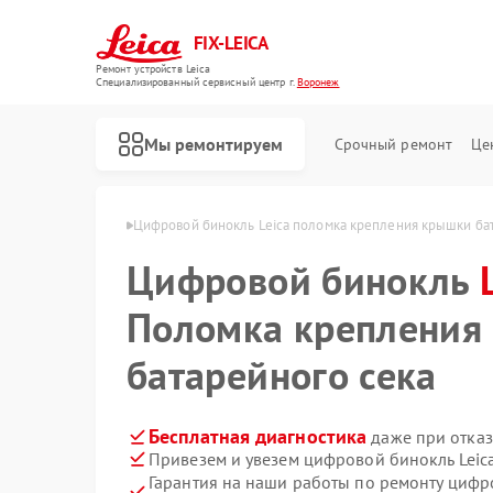
FIX-LEICA
Ремонт устройств Leica
Специализированный cервисный центр г.
Воронеж
Мы ремонтируем
Срочный ремонт
Це
й Leica в Воронеже
Цифровой бинокль Leica поломка крепления крышки ба
Цифровой бинокль
Поломка крепления
батарейного сека
Ремонт оптических прицелов Leica
Ремонт оптических нивелиров Leica
Бесплатная диагностика
даже при отказ
Привезем и увезем цифровой бинокль Leic
Гарантия на наши работы по ремонту цифр