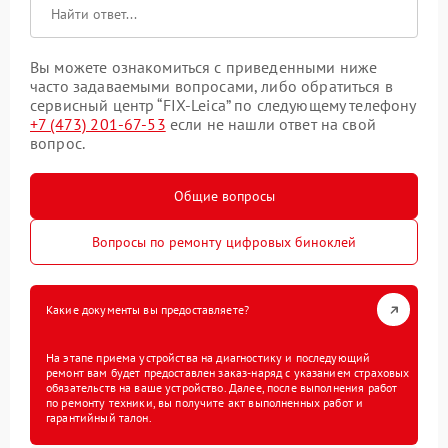
Вы можете ознакомиться с приведенными ниже
часто задаваемыми вопросами, либо обратиться в
сервисный центр “FIX-Leica” по следующему телефону
+7 (473) 201-67-53
если не нашли ответ на свой
вопрос.
Общие вопросы
Вопросы по ремонту цифровых биноклей
Какие документы вы предоставляете?
На этапе приема устройства на диагностику и последующий
ремонт вам будет предоставлен заказ-наряд с указанием страховых
обязательств на ваше устройство. Далее, после выполнения работ
по ремонту техники, вы получите акт выполненных работ и
гарантийный талон.