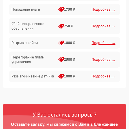
Попадание влаги
1750 ₽
Подробнее →
Управление
Сбой программного
Электропитание
750 ₽
Подробнее →
обеспечения
Корпус/Герметичность
Разрыв шлейфа
1000 ₽
Подробнее →
Электроника/Механические
Перегорание платы
2500 ₽
Подробнее →
управления
Электроника/Оптика
Размагничивание датчика
1000 ₽
Подробнее →
Поломка инфракрасного
1500 ₽
Подробнее →
датчика
Неправильная передача
750 ₽
Подробнее →
У Вас остались вопросы?
цветов дисплея
Оставьте заявку, мы свяжемся с Вами в ближайшее
Разрядка аккумулятора за