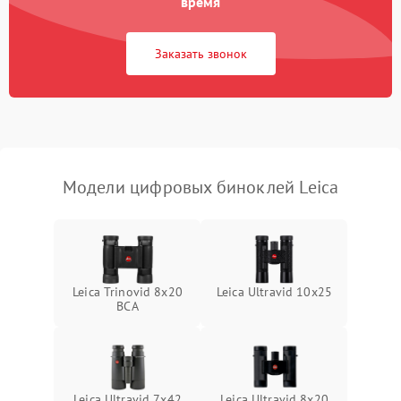
время
1000 ₽
Подробнее →
коркое время
Заказать звонок
Перегрев устройства
1500 ₽
Подробнее →
Модели цифровых биноклей Leica
Leica Trinovid 8x20
Leica Ultravid 10x25
BCA
Leica Ultravid 7x42
Leica Ultravid 8x20